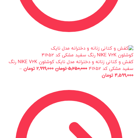
کفش و کتانی زنانه و دخترانه مدل نایک کوشلون NIKE V2K رنگ
سفید مشکی کد 41652
5,250,000
تومان
2,999,000
تومان
–
4,599,000
تومان