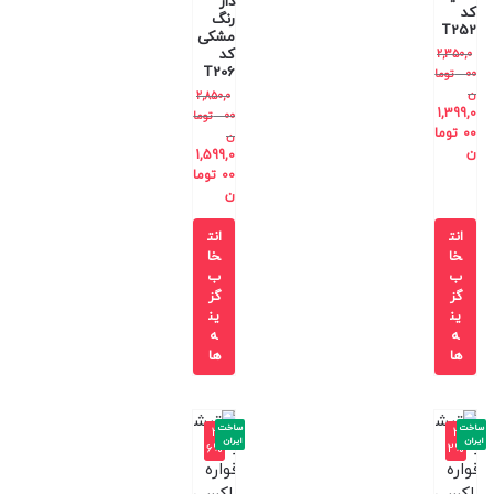
دار
کد
رنگ
T252
مشکی
کد
2,350,0
T206
00
توما
ن
2,850,0
1,399,0
00
توما
00
توما
ن
ن
1,599,0
00
توما
ن
انت
انت
خا
خا
ب
ب
گز
گز
ین
ین
ه
ه
ها
ها
ساخت
ساخت
-3
-3
ایران
ایران
6%
2%