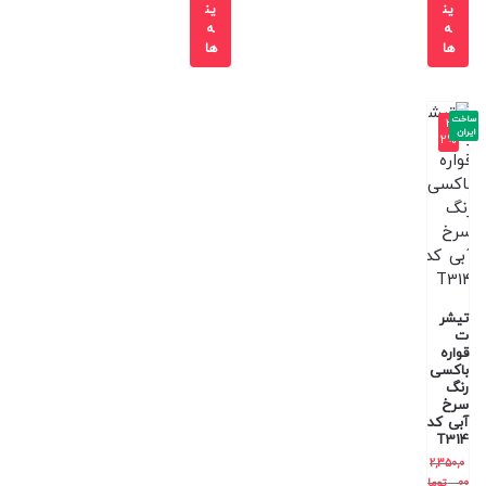
ین
ین
ه
ه
ها
ها
ساخت
-3
ایران
2%
تیشر
ت
قواره
باکسی
رنگ
سرخ
آبی کد
T314
2,350,0
00
توما