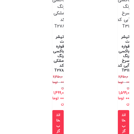
تیشر
تیشر
ت
ت
قواره
قواره
باکسی
باکسی
رنگ
رنگ
سرخ
مشکی
آبی کد
کد
T278
T311
2,350,0
2,350,0
00
توما
00
توما
ن
ن
1,499,0
1,599,0
00
توما
00
توما
ن
ن
انت
انت
خا
خا
ب
ب
گز
گز