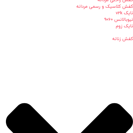
کفش راحتی مردانه
کفش کلاسیک و رسمی مردانه
نایک v2k
نیوبالانس 9060
نایک زوم
کفش زنانه