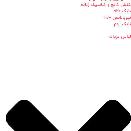
کفش کالج و کلاسیک زنانه
نایک v2k
نیوبالانس 9060
نایک زوم
لباس مردانه