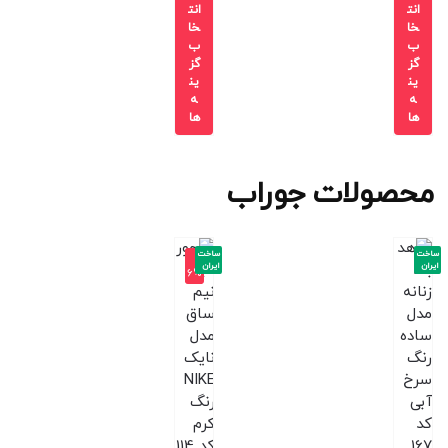
انت
انت
خا
خا
ب
ب
گز
گز
ین
ین
ه
ه
ها
ها
محصولات جوراب
ساخت
ساخت
-1
ایران
ایران
6%