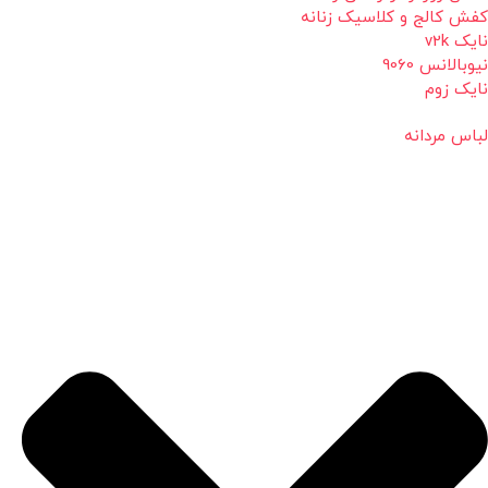
کفش کالج و کلاسیک زنانه
نایک v2k
نیوبالانس 9060
نایک زوم
لباس مردانه