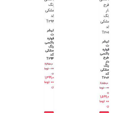
تیشر
ت
قواره
تیشر
باکسی
ت
رنگ
قواره
مشکی
باکسی
کد
طرح
T294
دار
2,350,0
رنگ
00
توما
مشکی
ن
کد
1,399,0
T202
00
توما
2,850,0
ن
00
توما
ن
1,599,0
00
توما
ن