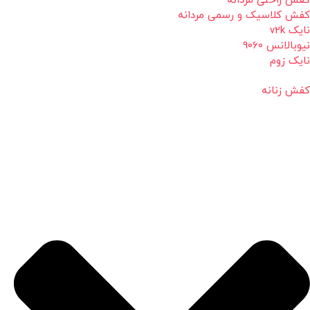
کفش راحتی مردانه
کفش کلاسیک و رسمی مردانه
نایک v2k
نیوبالانس 9060
نایک زوم
کفش زنانه