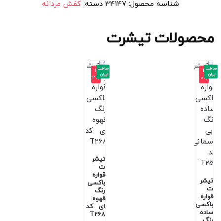
شناسه محصول:
34147
دسته:
کفش مردانه
محصولات تیشرت
ساخت
ساخت
-3
-4
ایران
ایران
2%
0%
تیشر
ت
قواره
تیشر
باکسی
ت
رنگ
قواره
قهوه
باکسی
ای کد
ساده
T268
رنگ