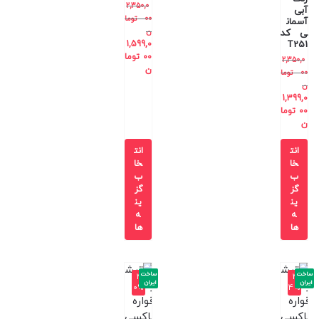
2,350,0
آبی
00
توما
آسمان
ن
ی کد
1,599,0
T251
00
توما
2,350,0
ن
00
توما
ن
1,399,0
00
توما
ن
انت
انت
خا
خا
ب
ب
گز
گز
ین
ین
ه
ه
ها
ها
ساخت
ساخت
-4
-4
ایران
ایران
0%
4%