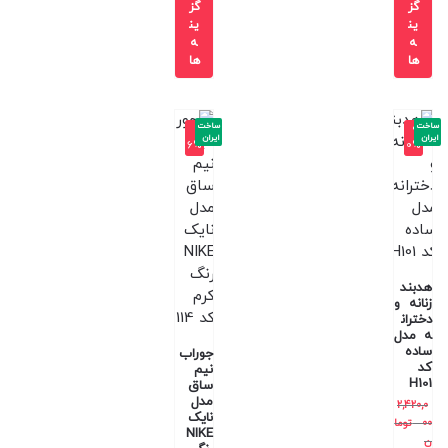
گز
گز
ین
ین
ه
ه
ها
ها
ساخت
ساخت
-1
-9
ایران
ایران
6%
0%
هدبند
زنانه و
دختران
ه مدل
ساده
جوراب
کد
نیم
H101
ساق
مدل
2,420,0
نایک
00
توما
NIKE
ن