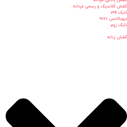
کفش راحتی مردانه
کفش کلاسیک و رسمی مردانه
نایک v2k
نیوبالانس 9060
نایک زوم
کفش زنانه