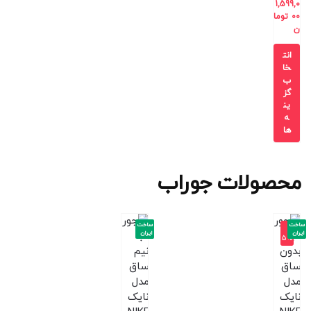
1,599,0
00
توما
ن
انت
خا
ب
گز
ین
ه
ها
محصولات جوراب
ساخت
ساخت
-1
ایران
ایران
5%