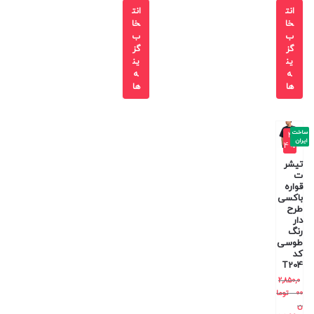
انت
انت
خا
خا
ب
ب
گز
گز
ین
ین
ه
ه
ها
ها
ساخت
-4
ایران
4%
تیشر
ت
قواره
باکسی
طرح
دار
رنگ
طوسی
کد
T204
2,850,0
00
توما
ن