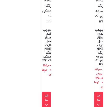
جوراب
جوراب
بدون
نیم
ساق
ساق
مدل
مدل
نایک
نایک
NIKE
NIKE
رنگ
رنگ
سرمه
مشکی
ای کد
کد 122
126
165,00
195,000
0
توما
تومان
ن
165,00
0
توما
ن
انت
انت
خا
خا
ب
ب