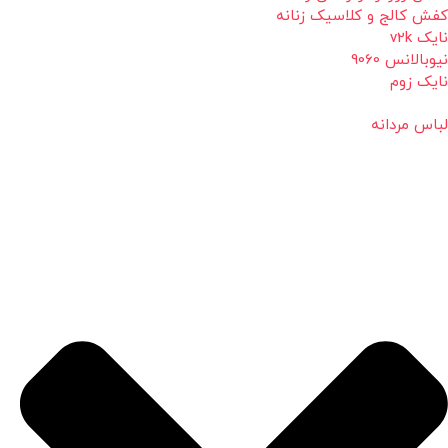
کفش کالج و کلاسیک زنانه
نایک v2k
نیوبالانس 9060
نایک زوم
لباس مردانه