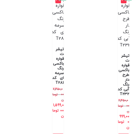
تیشر
ت
تیشر
قواره
ت
باکسی
قواره
رنگ
باکسی
سرمه
طرح
ای کد
دار
T281
رنگ
آبی کد
2,350,0
T232
00
توما
ن
2,350,0
1,599,0
00
توما
00
توما
ن
ن
999,00
0
توما
ن