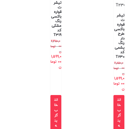
تیشر
ت
قواره
تیشر
باکسی
ت
رنگ
قواره
مشکی
باکسی
کد
طرح
T319
دار
2,350,0
رنگ
00
توما
یشمی
ن
کد
1,599,0
T230
00
توما
2,850,0
ن
00
توما
ن
1,599,0
00
توما
ن
انت
انت
خا
خا
ب
ب
گز
گز
ین
ین
ه
ه