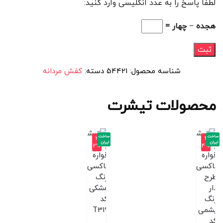
لطفا پاسخ را به عدد انگلیسی وارد کنید:
هجده − چهار =
شناسه محصول:
54421
دسته:
کفش مردانه
محصولات تیشرت
ساخت
ساخت
-3
-4
ایران
ایران
2%
4%