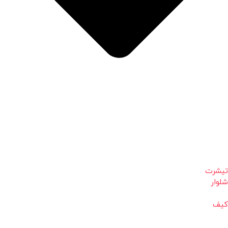
تیشرت
شلوار
کیف