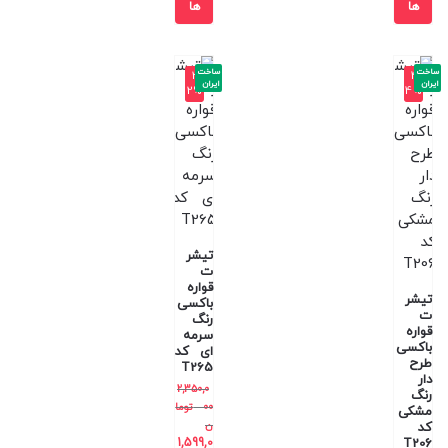
ها
ها
ساخت
ساخت
-3
-4
ایران
ایران
2%
4%
تیشر
ت
قواره
تیشر
باکسی
ت
رنگ
قواره
سرمه
باکسی
ای کد
طرح
T265
دار
2,350,0
رنگ
00
توما
مشکی
ن
کد
1,599,0
T206