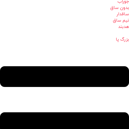
جوراب
بدون ساق
ساقدار
نیم ساق
هدبند
بزرگ پا