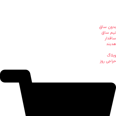
بدون ساق
نیم ساق
ساقدار
هدبند
وبلاگ
حراجی روز