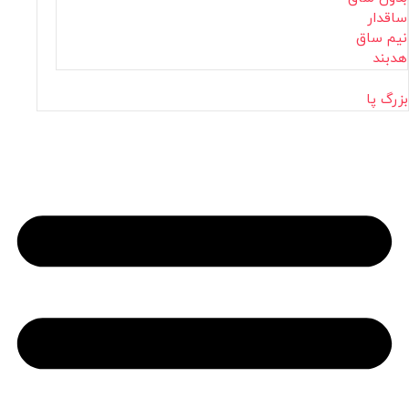
ساقدار
نیم ساق
هدبند
بزرگ پا