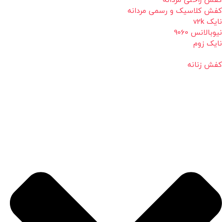
کفش راحتی مردانه
کفش کلاسیک و رسمی مردانه
نایک v2k
نیوبالانس 9060
نایک زوم
کفش زنانه