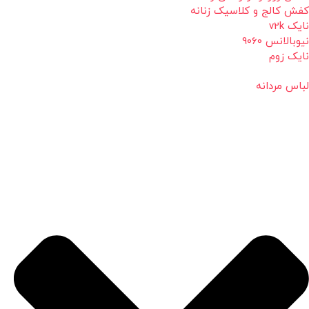
کفش کالج و کلاسیک زنانه
نایک v2k
نیوبالانس 9060
نایک زوم
لباس مردانه