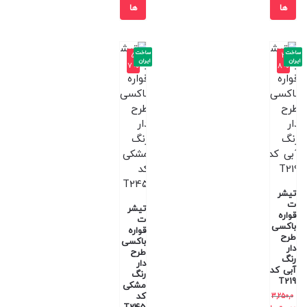
ها
ها
ساخت
ساخت
-5
-3
ایران
ایران
7%
8%
تیشر
ت
تیشر
قواره
ت
باکسی
قواره
طرح
باکسی
دار
طرح
رنگ
دار
آبی کد
رنگ
T219
مشکی
کد
3,250,0