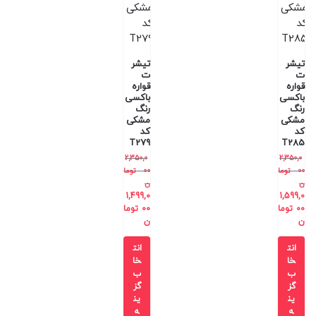
تیشر
تیشر
ت
ت
قواره
قواره
باکسی
باکسی
رنگ
رنگ
مشکی
مشکی
کد
کد
T279
T285
2,350,0
2,350,0
00
توما
00
توما
ن
ن
1,499,0
1,599,0
00
توما
00
توما
ن
ن
انت
انت
خا
خا
ب
ب
گز
گز
ین
ین
ه
ه