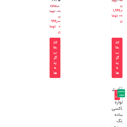
T245
00
توما
ن
2,350,0
1,999,0
00
توما
00
توما
ن
ن
999,00
0
توما
ن
انت
انت
خا
خا
ب
ب
گز
گز
ین
ین
ه
ه
ها
ها
ساخت
-4
ایران
0%