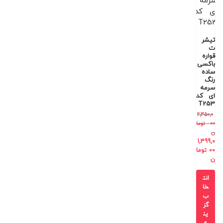
تیشر
ت
قواره
باکسی
ساده
رنگ
سرمه
ای کد
T253
2,350,0
00
توما
ن
1,399,0
00
توما
ن
انت
خا
ب
گز
ین