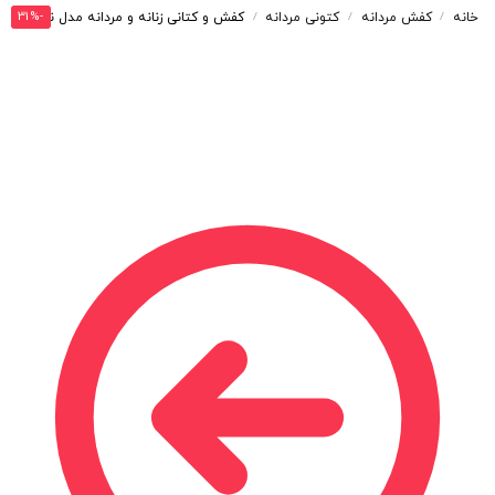
-31%
خانه
کفش مردانه
کتونی مردانه
کفش و کتانی زنانه و مردانه مدل نایک NIKE AIR FORCE رنگ سفید سبز کد 30051
/
/
/