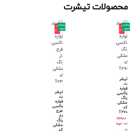
محصولات تیشرت
ساخت
ساخت
-5
-3
ایران
ایران
7%
2%
تیشر
ت
قواره
تیشر
باکسی
ت
رنگ
قواره
مشکی
باکسی
کد
طرح
T270
دار
2,350,0
رنگ
00
توما
مشکی
ن
کد