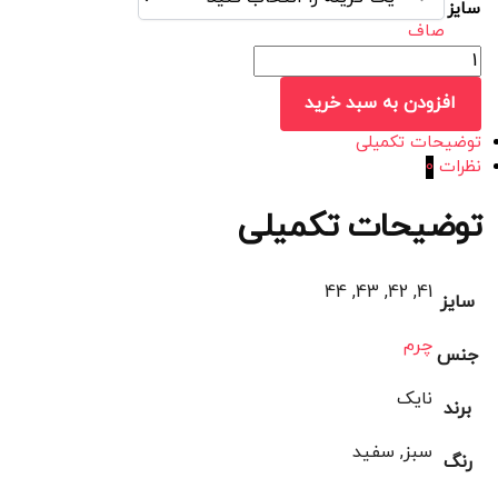
سایز
صاف
افزودن به سبد خرید
توضیحات تکمیلی
نظرات
0
توضیحات تکمیلی
41, 42, 43, 44
سایز
چرم
جنس
نایک
برند
سبز, سفید
رنگ