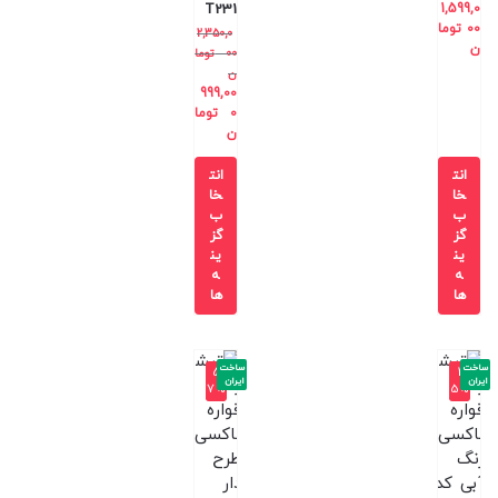
T231
1,599,0
00
توما
2,350,0
ن
00
توما
ن
999,00
0
توما
ن
انت
انت
خا
خا
ب
ب
گز
گز
ین
ین
ه
ه
ها
ها
ساخت
ساخت
-5
-4
ایران
ایران
7%
5%