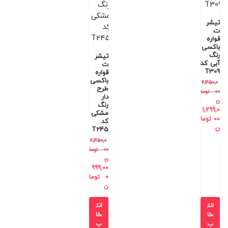
تیشر
ت
قواره
باکسی
رنگ
تیشر
آبی کد
ت
T309
قواره
باکسی
2,350,0
طرح
00
توما
دار
ن
رنگ
1,299,0
مشکی
00
توما
کد
ن
T245
2,350,0
00
توما
ن
999,00
0
توما
ن
انت
انت
خا
خا
ب
ب