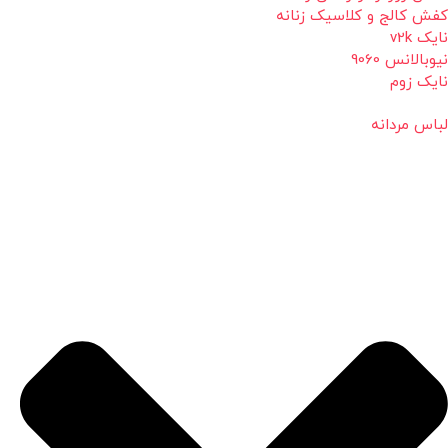
کفش کالج و کلاسیک زنانه
نایک v2k
نیوبالانس 9060
نایک زوم
لباس مردانه