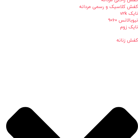
کفش راحتی مردانه
کفش کلاسیک و رسمی مردانه
نایک v2k
نیوبالانس 9060
نایک زوم
کفش زنانه