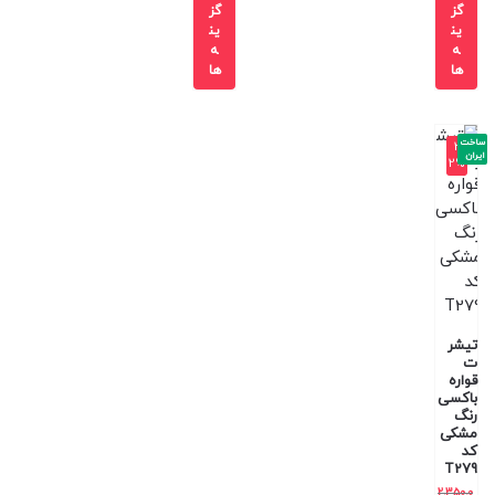
گز
گز
ین
ین
ه
ه
ها
ها
ساخت
-3
ایران
2%
تیشر
ت
قواره
باکسی
رنگ
مشکی
کد
T279
2,350,0