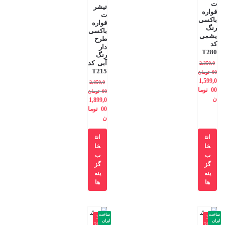
ت
تیشر
قواره
ت
باکسی
قواره
رنگ
باکسی
یشمی
طرح
کد
دار
T280
رنگ
آبی کد
2,350,0
T215
00
تومان
1,599,0
2,850,0
00
توما
00
تومان
ن
1,899,0
00
توما
ن
انت
انت
خا
خا
ب
ب
گز
گز
ینه
ینه
ها
ها
ساخت
ساخت
-3
-3
ایران
ایران
2%
2%