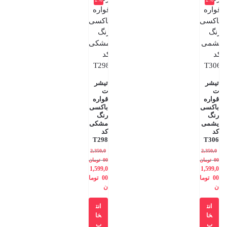
تیشر
تیشر
ت
ت
قواره
قواره
باکسی
باکسی
رنگ
رنگ
یشمی
مشکی
کد
کد
T298
T306
2,350,0
2,350,0
00
تومان
00
تومان
1,599,0
1,599,0
00
توما
00
توما
ن
ن
انت
انت
خا
خا
ب
ب