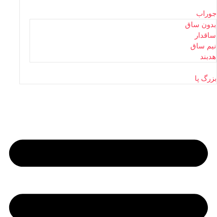
جوراب
بدون ساق
ساقدار
نیم ساق
هدبند
بزرگ پا