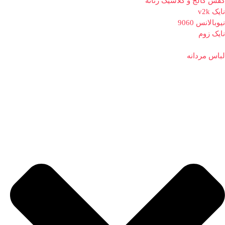
کفش کالج و کلاسیک زنانه
نایک v2k
نیوبالانس 9060
نایک زوم
لباس مردانه