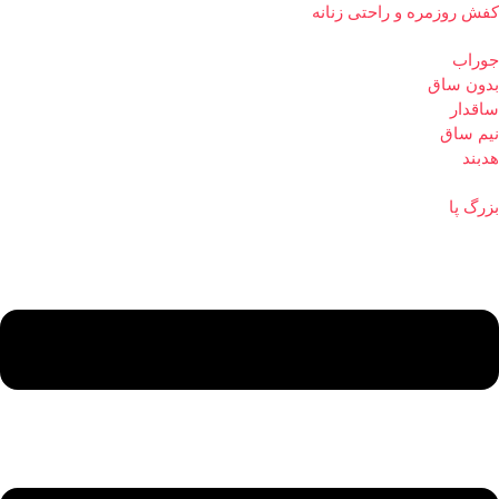
کفش روزمره و راحتی زنانه
جوراب
بدون ساق
ساقدار
نیم ساق
هدبند
بزرگ پا