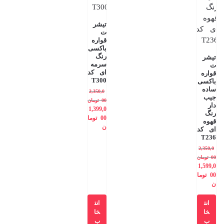
تیشر
ت
قواره
باکسی
رنگ
تیشر
سرمه
ت
ای کد
قواره
T300
باکسی
ساده
2,350,0
جیب
00
تومان
دار
1,399,0
رنگ
00
توما
قهوه
ن
ای کد
T236
2,350,0
00
تومان
1,599,0
00
توما
ن
انت
انت
خا
خا
ب
ب