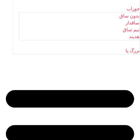
جوراب
بدون ساق
ساقدار
نیم ساق
هدبند
بزرگ پا