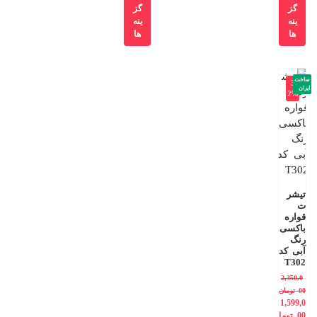
گز
گز
ینه
ینه
ها
ها
ساخت
-3
ایران
2%
تیشر
ت
قواره
باکسی
رنگ
آبی کد
T302
2,350,0
00
تومان
1,599,0
00
توما