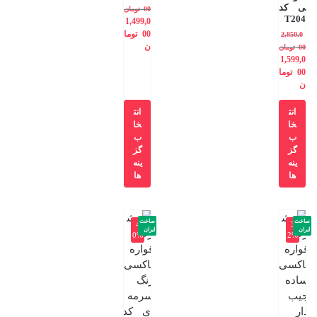
ی کد
00
تومان
T204
1,499,0
00
توما
2,850,0
ن
00
تومان
1,599,0
00
توما
ن
انت
انت
خا
خا
ب
ب
گز
گز
ینه
ینه
ها
ها
ساخت
ساخت
-4
-3
ایران
ایران
0%
2%