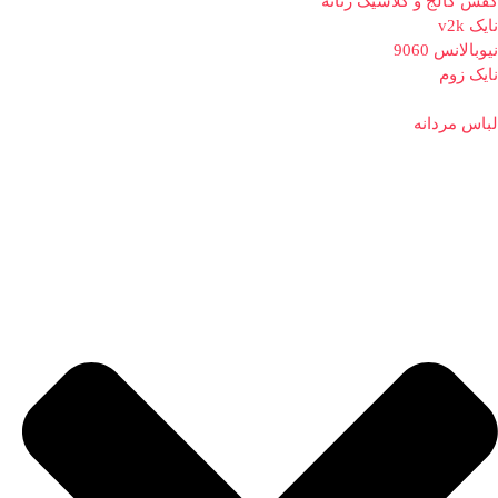
کفش کالج و کلاسیک زنانه
نایک v2k
نیوبالانس 9060
نایک زوم
لباس مردانه