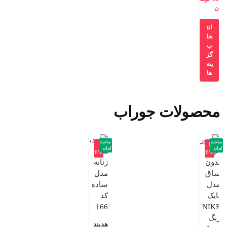
ن
انت
خا
ب
گز
ینه
ها
محصولات جوراب
ساخت
ساخت
-
-1
ایران
ایران
6%
6%
هدبند