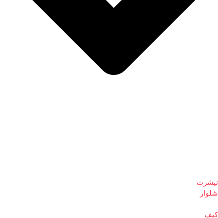
تیشرت
شلوار
کیف