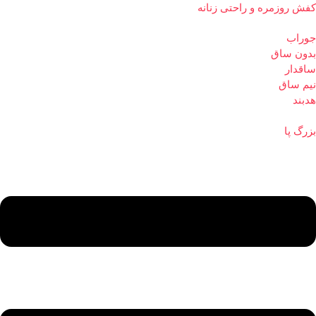
کفش روزمره و راحتی زنانه
جوراب
بدون ساق
ساقدار
نیم ساق
هدبند
بزرگ پا