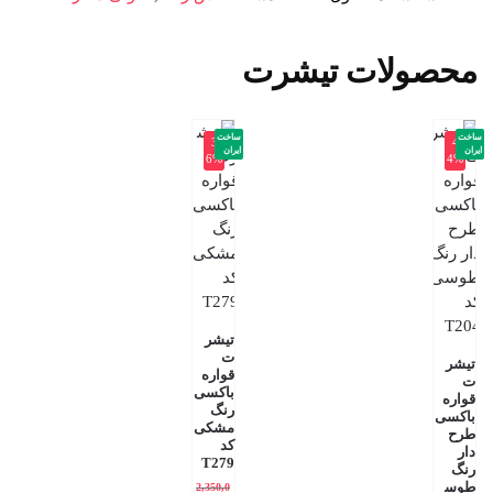
محصولات تیشرت
ساخت
ساخت
-3
-4
ایران
ایران
6%
4%
تیشر
ت
تیشر
قواره
ت
باکسی
قواره
رنگ
باکسی
مشکی
طرح
کد
دار
T279
رنگ
طوس
2,350,0