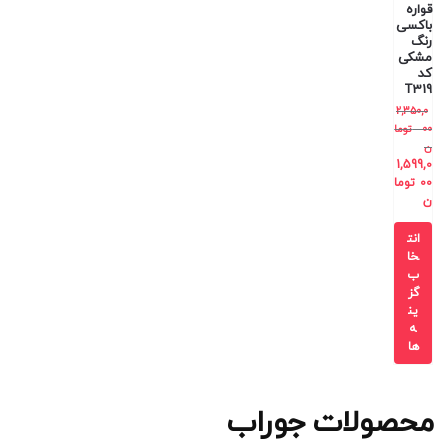
قواره
باکسی
رنگ
مشکی
کد
T319
2,350,0
00
توما
ن
1,599,0
00
توما
ن
انت
خا
ب
گز
ین
ه
ها
محصولات جوراب