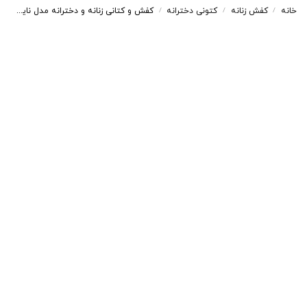
خانه
کفش زنانه
کتونی دخترانه
کفش و کتانی زنانه و دخترانه مدل نایک NIKE رنگ سفید کد D104
/
/
/