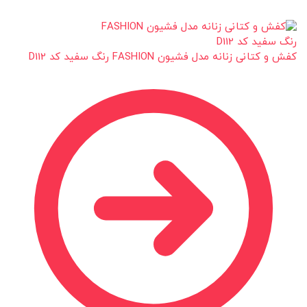
کفش و کتانی زنانه مدل فشیون FASHION رنگ سفید کد D112