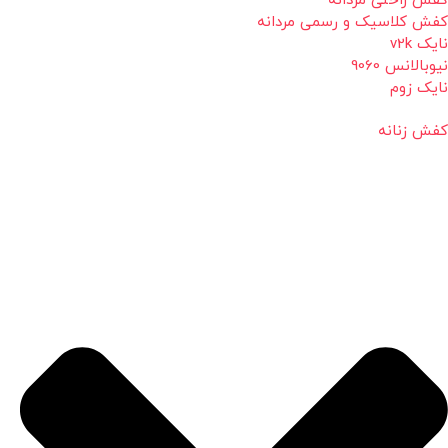
کفش راحتی مردانه
کفش کلاسیک و رسمی مردانه
نایک v2k
نیوبالانس 9060
نایک زوم
کفش زنانه