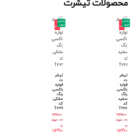
محصولات تیشرت
ساخت
ساخت
-3
-3
ایران
ایران
2%
2%
تیشر
تیشر
ت
ت
قواره
قواره
باکسی
باکسی
رنگ
رنگ
سفید
مشکی
کد
کد
T279
T266
2,350,0
2,350,0
00
توما
00
توما
ن
ن
1,599,0
1,599,0