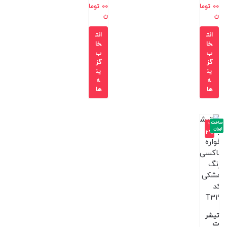
00
توما
00
توما
ن
ن
انت
انت
خا
خا
ب
ب
گز
گز
ین
ین
ه
ه
ها
ها
ساخت
-3
ایران
2%
تیشر
ت