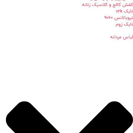
کفش کالج و کلاسیک زنانه
نایک v2k
نیوبالانس 9060
نایک زوم
لباس مردانه