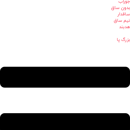
جوراب
بدون ساق
ساقدار
نیم ساق
هدبند
بزرگ پا