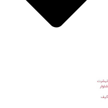
تیشرت
شلوار
کیف