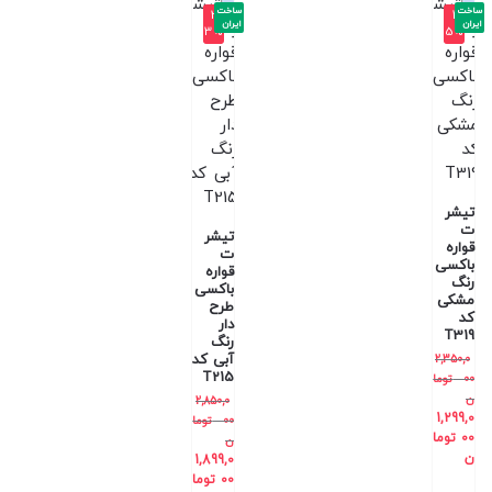
ساخت
ساخت
-3
-4
ایران
ایران
3%
5%
تیشر
ت
تیشر
قواره
ت
باکسی
قواره
رنگ
باکسی
مشکی
طرح
کد
دار
T319
رنگ
آبی کد
2,350,0
T215
00
توما
ن
2,850,0
1,299,0
00
توما
00
توما
ن
ن
1,899,0
00
توما