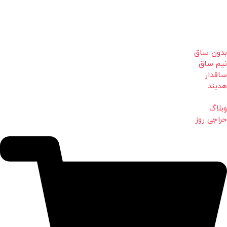
بدون ساق
نیم ساق
ساقدار
هدبند
وبلاگ
حراجی روز