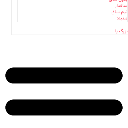
ساقدار
نیم ساق
هدبند
بزرگ پا