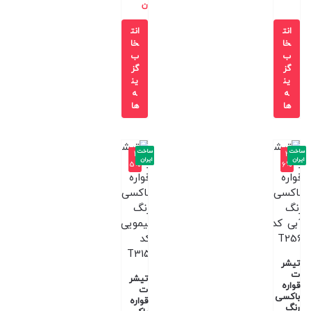
ن
انت
انت
خا
خا
ب
ب
گز
گز
ین
ین
ه
ه
ها
ها
ساخت
ساخت
-4
-3
ایران
ایران
5%
6%
تیشر
ت
تیشر
قواره
ت
باکسی
قواره
رنگ