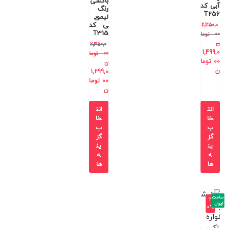
باکسی
آبی کد
رنگ
T256
لیموی
ی کد
2,350,0
T315
00
توما
ن
2,350,0
1,499,0
00
توما
00
توما
ن
ن
1,299,0
00
توما
ن
انت
انت
خا
خا
ب
ب
گز
گز
ین
ین
ه
ه
ها
ها
ساخت
-4
ایران
0%