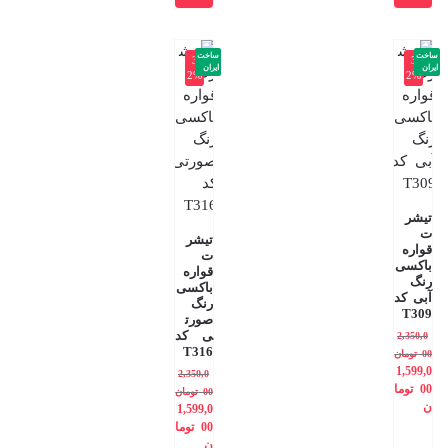
ساخت
ساخت
-3
-3
ایران
ایران
2%
2%
تیشر
ت
تیشر
قواره
ت
باکسی
قواره
رنگ
باکسی
آبی کد
رنگ
T309
صورت
ی کد
2,350,0
T316
00
تومان
1,599,0
2,350,0
00
توما
00
تومان
ن
1,599,0
00
توما
ن