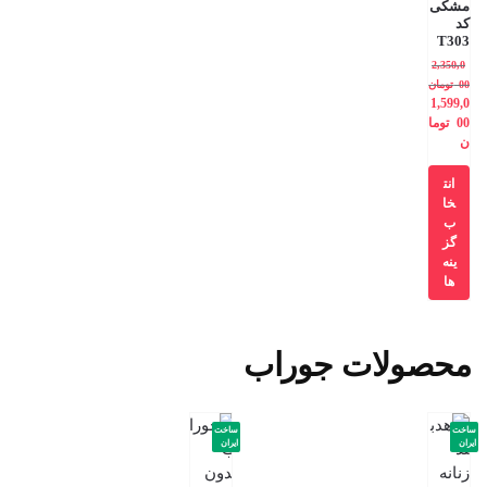
مشکی
کد
T303
2,350,0
00
تومان
1,599,0
00
توما
ن
انت
خا
ب
گز
ینه
ها
محصولات جوراب
ساخت
ساخت
ایران
ایران