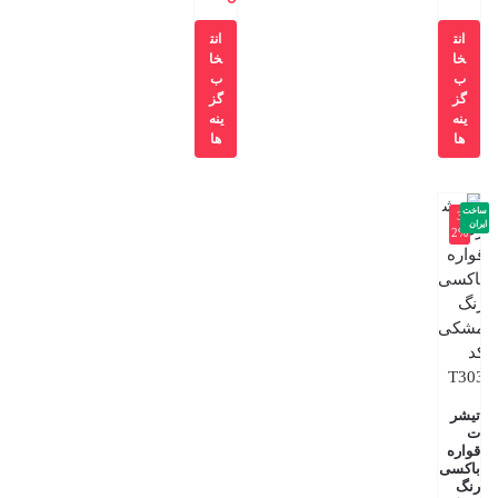
انت
انت
خا
خا
ب
ب
گز
گز
ینه
ینه
ها
ها
ساخت
-3
ایران
2%
تیشر
ت
قواره
باکسی
رنگ