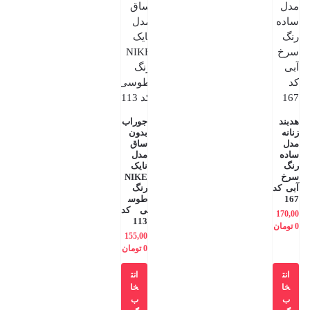
هدبند
جوراب
زنانه
بدون
مدل
ساق
ساده
مدل
رنگ
نایک
سرخ
NIKE
آبی کد
رنگ
167
طوس
ی کد
170,00
113
0
تومان
155,00
0
تومان
انت
انت
خا
خا
ب
ب