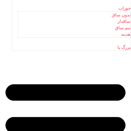
جوراب
بدون ساق
ساقدار
نیم ساق
هدبند
بزرگ پا