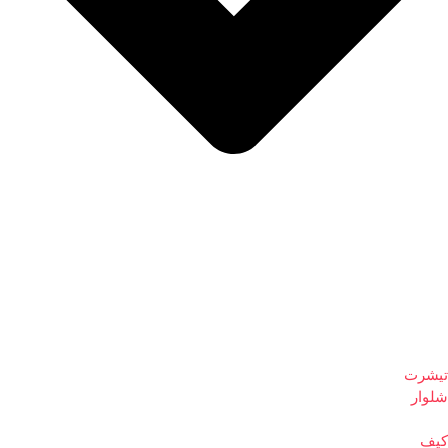
تیشرت
شلوار
کیف