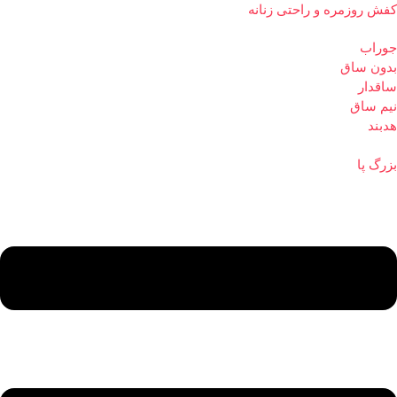
کفش روزمره و راحتی زنانه
جوراب
بدون ساق
ساقدار
نیم ساق
هدبند
بزرگ پا