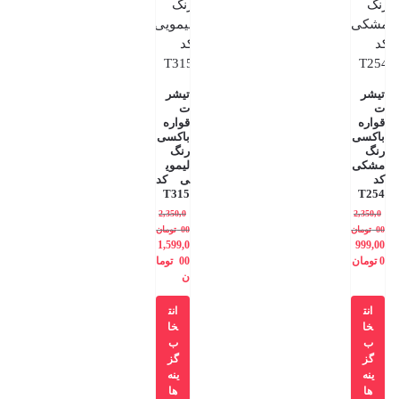
تیشر
تیشر
ت
ت
قواره
قواره
باکسی
باکسی
رنگ
رنگ
مشکی
لیموی
کد
ی کد
T315
T254
2,350,0
2,350,0
00
تومان
00
تومان
1,599,0
999,00
0
تومان
00
توما
ن
انت
انت
خا
خا
ب
ب
گز
گز
ینه
ینه
ها
ها