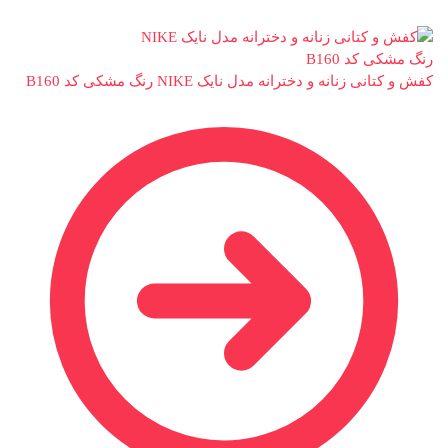
کفش و کتانی زنانه و دخترانه مدل نایک NIKE رنگ مشکی کد B160