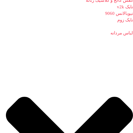
کفش کالج و کلاسیک زنانه
نایک v2k
نیوبالانس 9060
نایک زوم
لباس مردانه