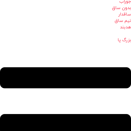
جوراب
بدون ساق
ساقدار
نیم ساق
هدبند
بزرگ پا