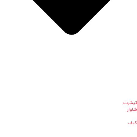
تیشرت
شلوار
کیف