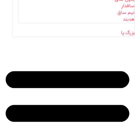
ساقدار
نیم ساق
هدبند
بزرگ پا