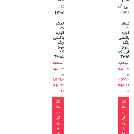
تیشر
تیشر
ت
ت
قواره
قواره
باکسی
باکسی
رنگ
رنگ
سرخ
قرمز
آبی کد
کد
T305
T314
2,350,0
2,350,0
00
توما
00
توما
ن
ن
1,599,0
1,599,0
00
توما
00
توما
ن
ن
انت
انت
خا
خا
ب
ب
گز
گز
ین
ین
ه
ه
ها
ها