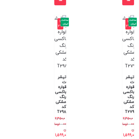
ساخت
ساخت
-3
-3
ایران
ایران
2%
2%
تیشر
تیشر
ت
ت
قواره
قواره
باکسی
باکسی
رنگ
رنگ
مشکی
مشکی
کد
کد
T298
T279
2,350,0
2,350,0
00
توما
00
توما
ن
ن
1,599,0
1,599,0