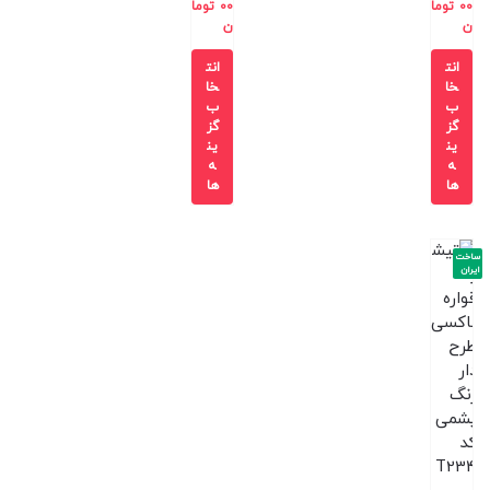
00
توما
00
توما
ن
ن
انت
انت
خا
خا
ب
ب
گز
گز
ین
ین
ه
ه
ها
ها
ساخت
ایران