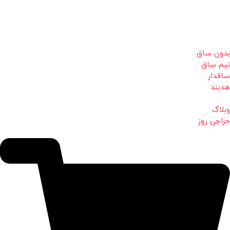
بدون ساق
نیم ساق
ساقدار
هدبند
وبلاگ
حراجی روز