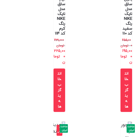
ساق
ساق
مدل
مدل
نایک
نایک
NIKE
NIKE
رنگ
رنگ
سفید
کرم
کد 110
کد 114
269,000
255,00
0
تومان
تومان
225,00
195,00
0
توما
0
توما
ن
ن
انت
انت
خا
خا
ب
ب
گز
گز
ین
ین
ه
ه
ها
ها
ساخت
ساخت
-9
ایران
ایران
0%