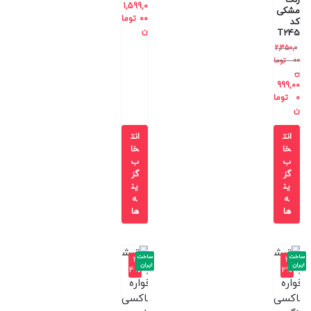
1,599,0
مشکی
00
توما
کد
ن
T245
2,350,0
00
توما
ن
999,00
0
توما
ن
انت
انت
خا
خا
ب
ب
گز
گز
ین
ین
ه
ه
ها
ها
ساخت
ساخت
-4
-3
ایران
ایران
4%
2%