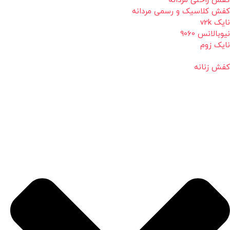
کفش راحتی مردانه
کفش کلاسیک و رسمی مردانه
نایک v2k
نیوبالانس 9060
نایک زوم
کفش زنانه