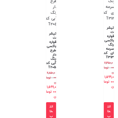
تیشر
ت
تیشر
قواره
ت
باکسی
قواره
رنگ
باکسی
سرمه
طرح
ای کد
دار
T313
رنگ
آبی کد
2,350,0
T205
00
توما
ن
2,850,0
1,599,0
00
توما
00
توما
ن
ن
1,599,0
00
توما
ن
انت
انت
خا
خا
ب
ب