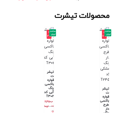
محصولات تیشرت
ساخت
ساخت
-3
-5
ایران
ایران
2%
7%
تیشر
ت
قواره
باکسی
رنگ
تیشر
آبی کد
ت
T302
قواره
باکسی
2,350,0
طرح
00
توما
دار
ن
رنگ