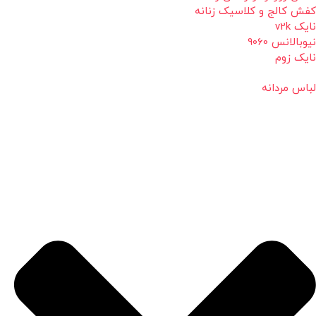
کفش کالج و کلاسیک زنانه
نایک v2k
نیوبالانس 9060
نایک زوم
لباس مردانه