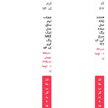
هدبند
جوراب
زنانه
نیم
مدل
ساق
ساده
مدل
رنگ
نایک
سرخ
NIKE
آبی کد
رنگ
167
کرم
کد 114
170,00
269,000
0
توما
تومان
ن
225,00
0
توما
ن
انت
انت
خا
خا
ب
ب
گز
گز
ین
ین
ه
ه
ها
ها