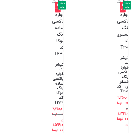
ساخت
ساخت
-3
-4
ایران
ایران
2%
0%
تیشر
ت
تیشر
قواره
ت
باکسی
قواره
رنگ
باکسی
فسفر
ساده
ی کد
رنگ
T301
موکا
کد
2,350,0
T239
00
توما
ن
2,350,0
1,399,0
00
توما
00
توما
ن
ن
1,599,0
00
توما