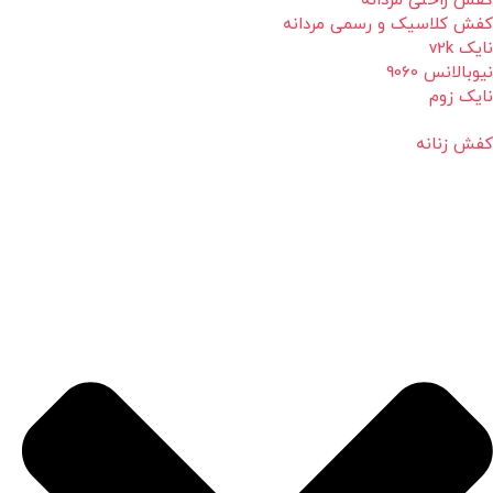
کفش راحتی مردانه
کفش کلاسیک و رسمی مردانه
نایک v2k
نیوبالانس 9060
نایک زوم
کفش زنانه