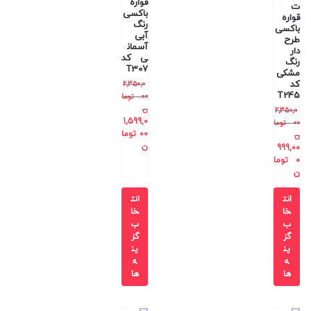
قواره
ت
باکسی
قواره
رنگ
باکسی
آبی
طرح
آسمان
دار
ی کد
رنگ
T307
مشکی
کد
2,350,0
T245
00
توما
ن
2,350,0
1,599,0
00
توما
00
توما
ن
ن
999,00
0
توما
ن
انت
انت
خا
خا
ب
ب
گز
گز
ین
ین
ه
ه
ها
ها