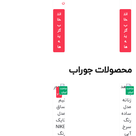
ن
انت
انت
خا
خا
ب
ب
گز
گز
ین
ین
ه
ه
ها
ها
محصولات جوراب
ساخت
ساخت
-1
ایران
ایران
6%