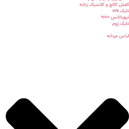
کفش کالج و کلاسیک زنانه
نایک v2k
نیوبالانس 9060
نایک زوم
لباس مردانه