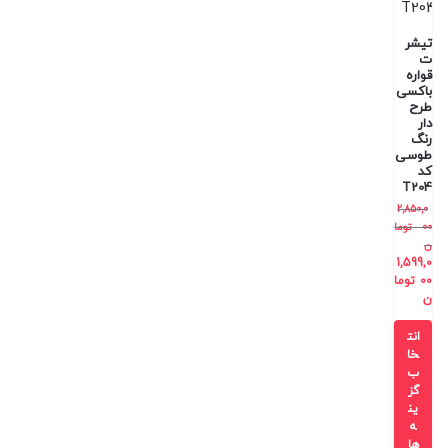
تیشر
ت
قواره
باکسی
طرح
دار
رنگ
طوسی
کد
T204
2,850,0
00
توما
ن
1,599,0
00
توما
ن
انت
خا
ب
گز
ین
ه
ها