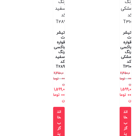
تیشر
تیشر
ت
ت
قواره
قواره
باکسی
باکسی
رنگ
رنگ
مشکی
سفید
کد
کد
T289
T310
2,350,0
2,350,0
00
توما
00
توما
ن
ن
1,599,0
1,599,0
00
توما
00
توما
ن
ن
انت
انت
خا
خا
ب
ب
گز
گز
ین
ین