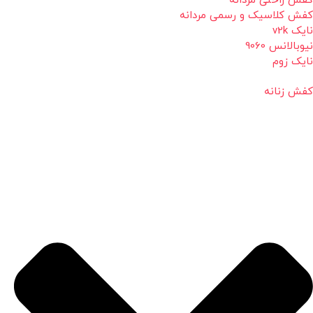
کفش راحتی مردانه
کفش کلاسیک و رسمی مردانه
نایک v2k
نیوبالانس 9060
نایک زوم
کفش زنانه