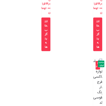
1,599,0
1,599,0
00
توما
00
توما
ن
ن
انت
انت
خا
خا
ب
ب
گز
گز
ین
ین
ه
ه
ها
ها
ساخت
-4
ایران
4%