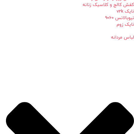
کفش کالج و کلاسیک زنانه
نایک v2k
نیوبالانس 9060
نایک زوم
لباس مردانه