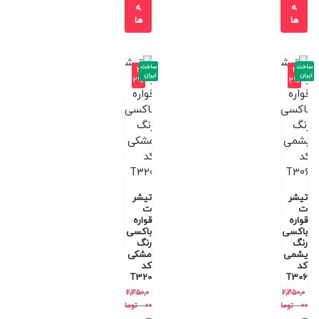
ه
ه
ها
ها
ساخت
ساخت
-3
-3
ایران
ایران
2%
2%
تیشر
تیشر
ت
ت
قواره
قواره
باکسی
باکسی
رنگ
رنگ
یشمی
مشکی
کد
کد
T320
T306
2,350,0
2,350,0
00
توما
00
توما
ن
ن