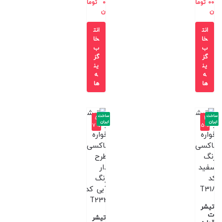
00
توما
0
توما
ن
ن
انت
انت
خا
خا
ب
ب
گز
گز
ین
ین
ه
ه
ها
ها
ساخت
ساخت
-5
-4
ایران
ایران
7%
5%
تیشر
ت
تیشر