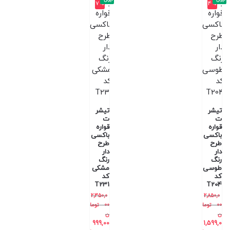
7%
4%
تیشر
تیشر
ت
ت
قواره
قواره
باکسی
باکسی
طرح
طرح
دار
دار
رنگ
رنگ
طوسی
مشکی
کد
کد
T231
T204
2,350,0
2,850,0
00
توما
00
توما
ن
ن
999,00
1,599,0