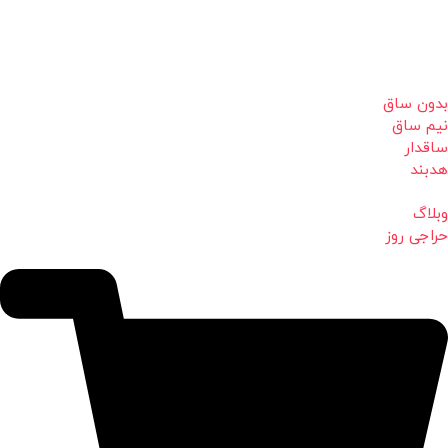
بدون ساق
نیم ساق
ساقدار
هدبند
وبلاگ
حراجی روز