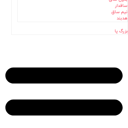
ساقدار
نیم ساق
هدبند
بزرگ پا