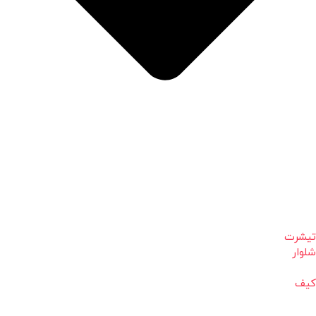
تیشرت
شلوار
کیف