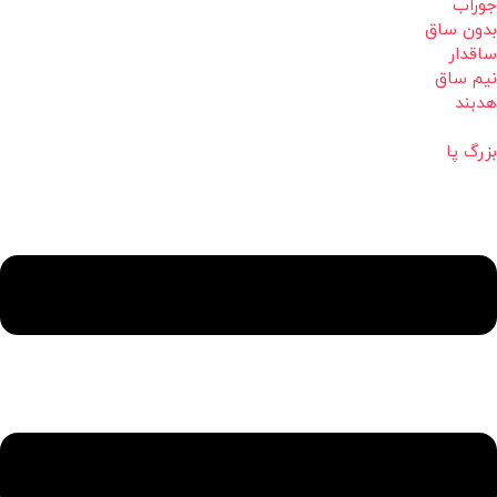
جوراب
بدون ساق
ساقدار
نیم ساق
هدبند
بزرگ پا