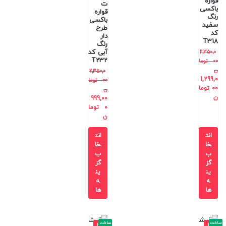
قواره
ت
باکسی
قواره
رنگ
باکسی
سفید
طرح
کد
دار
T318
رنگ
آبی کد
2,350,0
T232
00
توما
ن
2,350,0
1,299,0
00
توما
00
توما
ن
ن
999,00
0
توما
ن
انت
انت
خا
خا
ب
ب
گز
گز
ین
ین
ه
ه
ها
ها
ساخت
ساخت
-3
-4