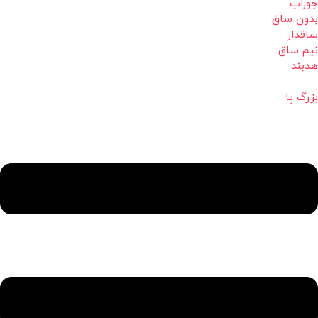
جوراب
بدون ساق
ساقدار
نیم ساق
هدبند
بزرگ پا