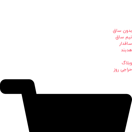
بدون ساق
نیم ساق
ساقدار
هدبند
وبلاگ
حراجی روز