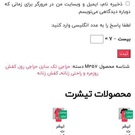
ذخیره نام، ایمیل و وبسایت من در مرورگر برای زمانی که
دوباره دیدگاهی می‌نویسم.
لطفا پاسخ را به عدد انگلیسی وارد کنید:
بیست − 7 =
شناسه محصول:
M357
دسته:
حراجی تک سایز
,
حراجی روز
,
کفش
روزمره و راحتی زنانه
,
کفش زنانه
محصولات تیشرت
ساخت
ساخت
-3
-4
ایران
ایران
2%
0%
تیشر
تیشر
ت
ت