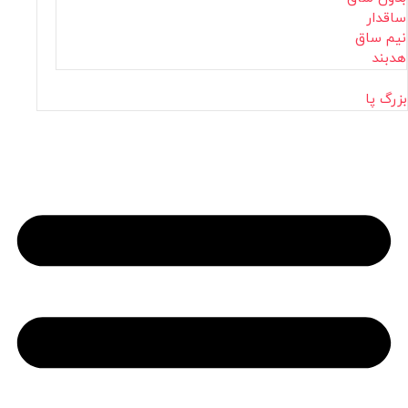
ساقدار
نیم ساق
هدبند
بزرگ پا