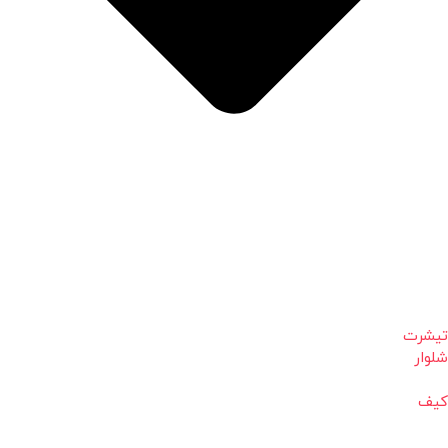
تیشرت
شلوار
کیف