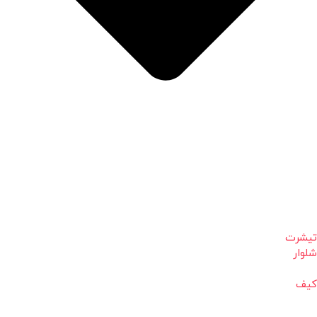
تیشرت
شلوار
کیف