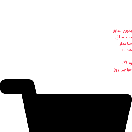
بدون ساق
نیم ساق
ساقدار
هدبند
وبلاگ
حراجی روز