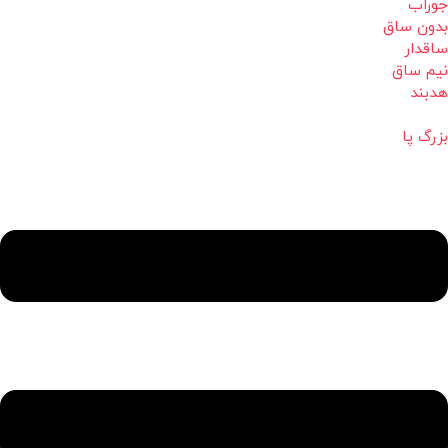
جوراب
بدون ساق
ساقدار
نیم ساق
هدبند
بزرگ پا