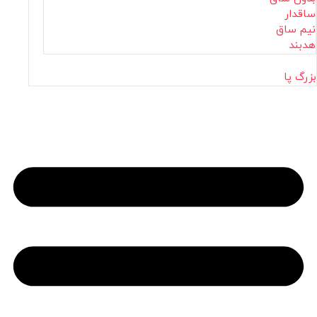
ساقدار
نیم ساق
هدبند
بزرگ پا