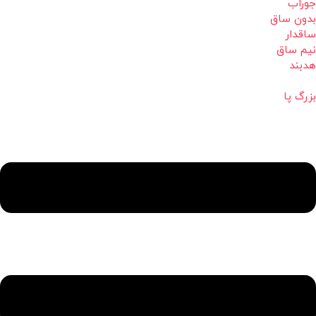
جوراب
بدون ساق
ساقدار
نیم ساق
هدبند
بزرگ پا