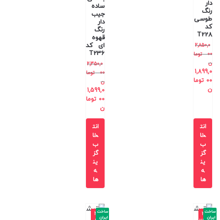
دار
ساده
رنگ
جیب
طوسی
دار
کد
رنگ
T228
قهوه
ای کد
2,850,0
T236
00
توما
ن
2,350,0
1,899,0
00
توما
00
توما
ن
ن
1,599,0
00
توما
ن
انت
انت
خا
خا
ب
ب
گز
گز
ین
ین
ه
ه
ها
ها
ساخت
ساخت
-4
-3
ایران
ایران