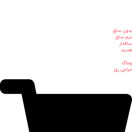
بدون ساق
نیم ساق
ساقدار
هدبند
وبلاگ
حراجی روز