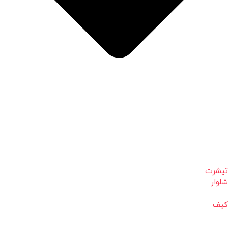
تیشرت
شلوار
کیف