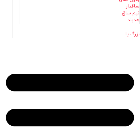
ساقدار
نیم ساق
هدبند
بزرگ پا