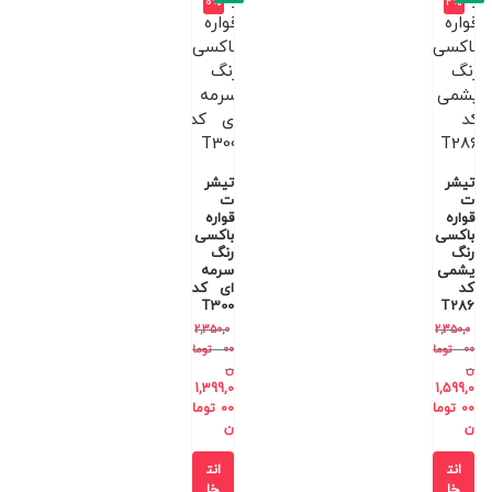
0%
2%
تیشر
تیشر
ت
ت
قواره
قواره
باکسی
باکسی
رنگ
رنگ
یشمی
سرمه
کد
ای کد
T300
T286
2,350,0
2,350,0
00
توما
00
توما
ن
ن
1,399,0
1,599,0
00
توما
00
توما
ن
ن
انت
انت
خا
خا