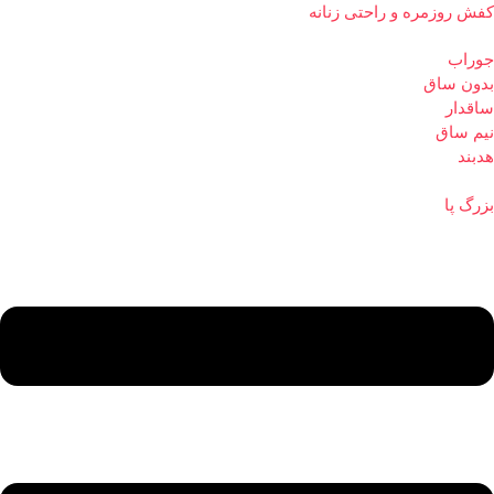
کفش روزمره و راحتی زنانه
جوراب
بدون ساق
ساقدار
نیم ساق
هدبند
بزرگ پا