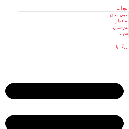
جوراب
بدون ساق
ساقدار
نیم ساق
هدبند
بزرگ پا