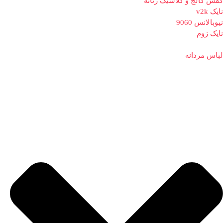
کفش کالج و کلاسیک زنانه
نایک v2k
نیوبالانس 9060
نایک زوم
لباس مردانه