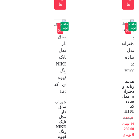
ها
ها
ساخت
ساخت
-3
-9
ایران
ایران
5%
0%
هدبند
زنانه و
دختران
ه مدل
ساده
جوراب
کد
ساق
H101
دار
مدل
2,420,0
نایک
00
تومان
NIKE
239,00
رنگ
0
تومان
قهوه