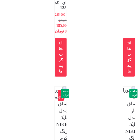
ای کد
128
285,000
تومان
185,00
0
تومان
انت
انت
خا
خا
ب
ب
گز
گز
ینه
ینه
ها
ها
ساخت
ساخت
-1
ایران
ایران
6%