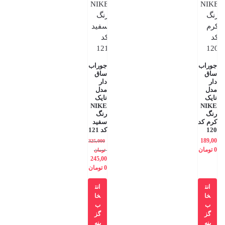
جوراب
جوراب
ساق
ساق
دار
دار
مدل
مدل
نایک
نایک
NIKE
NIKE
رنگ
رنگ
کرم کد
سفید
120
کد 121
189,00
325,000
0
تومان
تومان
245,00
0
تومان
انت
انت
خا
خا
ب
ب
گز
گز
ینه
ینه