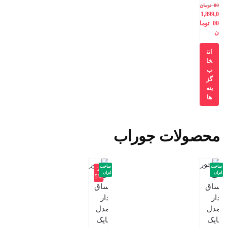
00
تومان
1,899,0
00
توما
ن
انت
خا
ب
گز
ینه
ها
محصولات جوراب
ساخت
ساخت
-2
ایران
ایران
5%