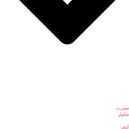
تیشرت
شلوار
کیف