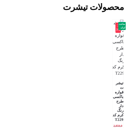
محصولات تیشرت
ساخت
-3
ایران
3%
تیشر
ت
قواره
باکسی
طرح
دار
رنگ
کرم کد
T229
2,850,0