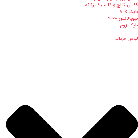
کفش کالج و کلاسیک زنانه
نایک v2k
نیوبالانس 9060
نایک زوم
لباس مردانه