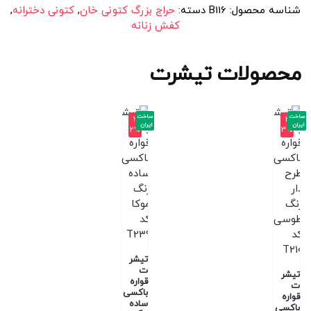
شناسه محصول:
B116
دسته:
حراج بزرگ کتونی خان
,
کتونی دخترانه
,
کفش زنانه
محصولات تیشرت
ساخت
ساخت
-3
-3
ایران
ایران
2%
3%
تیشر
ت
تیشر
قواره
ت
باکسی
قواره
ساده
باکسی