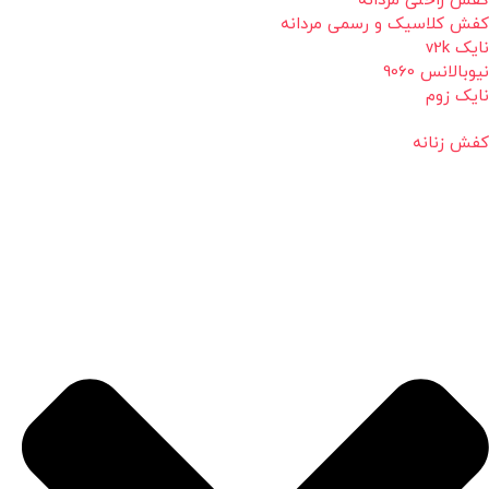
کفش راحتی مردانه
کفش کلاسیک و رسمی مردانه
نایک v2k
نیوبالانس 9060
نایک زوم
کفش زنانه