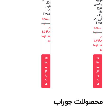
قواره
رنگ
باکسی
قرمز
طرح
کد
دار
T305
رنگ
آبی کد
2,350,0
T215
00
توما
ن
2,850,0
1,599,0
00
توما
00
توما
ن
ن
1,899,0
00
توما
ن
انت
انت
خا
خا
ب
ب
گز
گز
ین
ین
ه
ه
ها
ها
محصولات جوراب