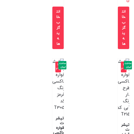
ن
انت
انت
خا
خا
ب
ب
گز
گز
ین
ین
ه
ه
ها
ها
ساخت
ساخت
-3
-3
ایران
ایران
2%
3%
تیشر
ت
تیشر
قواره
ت
باکسی