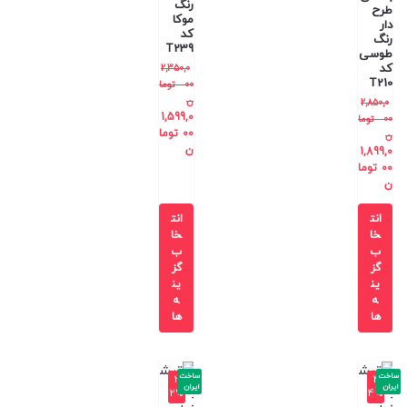
رنگ
طرح
موکا
دار
کد
رنگ
T239
طوسی
کد
2,350,0
T210
00
توما
ن
2,850,0
1,599,0
00
توما
00
توما
ن
ن
1,899,0
00
توما
ن
انت
انت
خا
خا
ب
ب
گز
گز
ین
ین
ه
ه
ها
ها
ساخت
ساخت
-3
-4
ایران
ایران
2%
4%