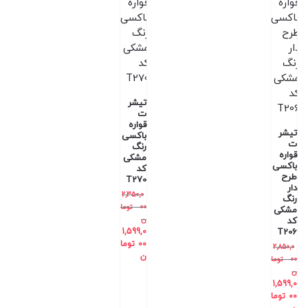
تیشر
ت
قواره
تیشر
باکسی
ت
رنگ
قواره
مشکی
باکسی
کد
طرح
T270
دار
2,350,0
رنگ
00
توما
مشکی
ن
کد
1,599,0
T206
00
توما
2,850,0
ن
00
توما
ن
1,599,0
00
توما