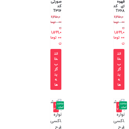
قهوه
صورتی
ای کد
کد
T316
T268
2,350,0
2,350,0
00
توما
00
توما
ن
ن
1,599,0
1,599,0
00
توما
00
توما
ن
ن
انت
انت
خا
خا
ب
ب
گز
گز
ین
ین
ه
ه
ها
ها
ساخت
ساخت
-3
-5
ایران
ایران
3%
7%