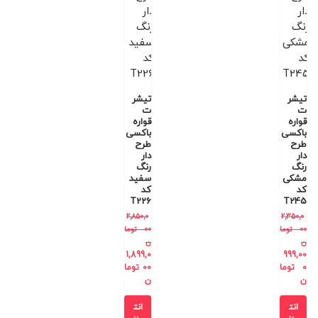
تیشر
تیشر
ت
ت
قواره
قواره
باکسی
باکسی
طرح
طرح
دار
دار
رنگ
رنگ
مشکی
سفید
کد
کد
T226
T245
2,850,0
2,350,0
00
توما
00
توما
ن
ن
1,899,0
999,00
0
توما
00
توما
ن
ن
انت
انت