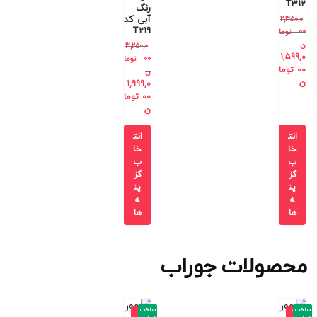
T312
رنگ
آبی کد
2,350,0
T219
00
توما
ن
3,250,0
1,599,0
00
توما
00
توما
ن
ن
1,999,0
00
توما
ن
انت
انت
خا
خا
ب
ب
گز
گز
ین
ین
ه
ه
ها
ها
محصولات جوراب
ساخت
ساخت
-1
-2