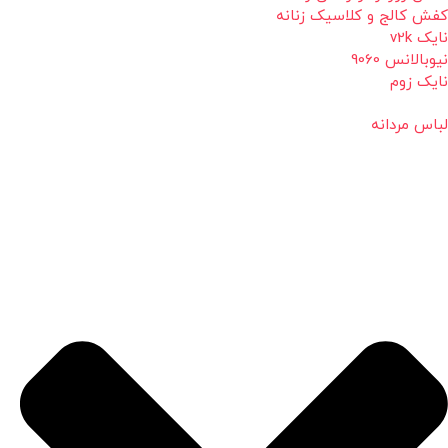
کفش کالج و کلاسیک زنانه
نایک v2k
نیوبالانس 9060
نایک زوم
لباس مردانه