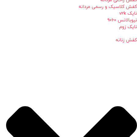
کفش راحتی مردانه
کفش کلاسیک و رسمی مردانه
نایک v2k
نیوبالانس 9060
نایک زوم
کفش زنانه