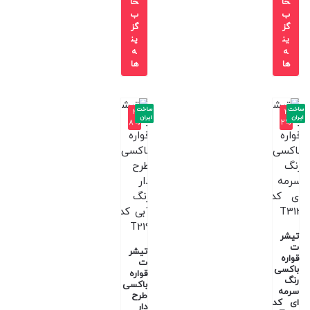
خا
خا
ب
ب
گز
گز
ین
ین
ه
ه
ها
ها
ساخت
ساخت
-3
-3
ایران
ایران
8%
2%
تیشر
ت
تیشر
قواره
ت
باکسی
قواره
رنگ
باکسی
سرمه
طرح
ای کد
دار