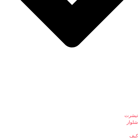
تیشرت
شلوار
کیف