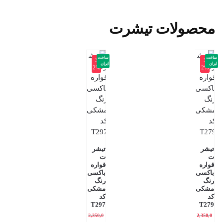
محصولات تیشرت
ساخت
ساخت
-3
-3
ایران
ایران
2%
2%
تیشر
تیشر
ت
ت
قواره
قواره
باکسی
باکسی
رنگ
رنگ
مشکی
مشکی
کد
کد
T297
T279
2,350,0
2,350,0