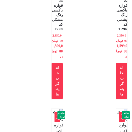
ت
ت
قواره
قواره
باکسی
باکسی
رنگ
رنگ
یشمی
مشکی
کد
کد
T298
T296
2,350,0
2,350,0
00
تومان
00
تومان
1,599,0
1,599,0
00
توما
00
توما
ن
ن
انت
انت
خا
خا
ب
ب
گز
گز
ینه
ینه
ها
ها
ساخت
ساخت
-3
-4
ایران
ایران
2%
0%