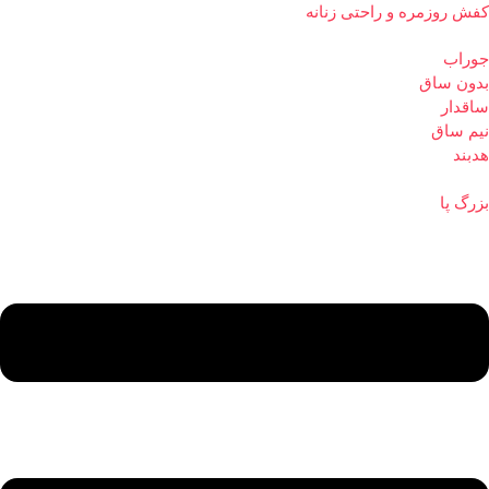
کفش روزمره و راحتی زنانه
جوراب
بدون ساق
ساقدار
نیم ساق
هدبند
بزرگ پا