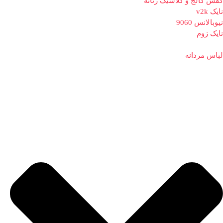
کفش کالج و کلاسیک زنانه
نایک v2k
نیوبالانس 9060
نایک زوم
لباس مردانه