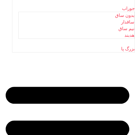
جوراب
بدون ساق
ساقدار
نیم ساق
هدبند
بزرگ پا