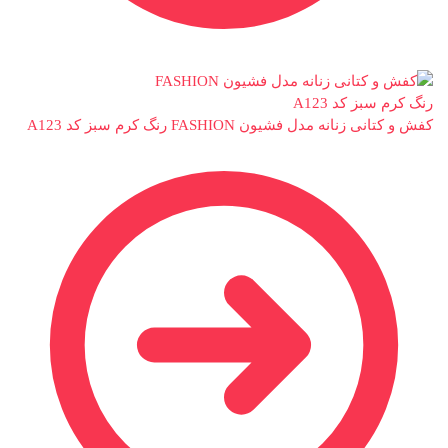
کفش و کتانی زنانه مدل فشیون FASHION رنگ کرم سبز کد A123