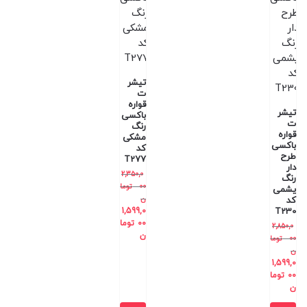
تیشر
ت
قواره
تیشر
باکسی
ت
رنگ
قواره
مشکی
باکسی
کد
طرح
T277
دار
2,350,0
رنگ
00
توما
یشمی
ن
کد
1,599,0
T230
00
توما
2,850,0
ن
00
توما
ن
1,599,0
00
توما
ن