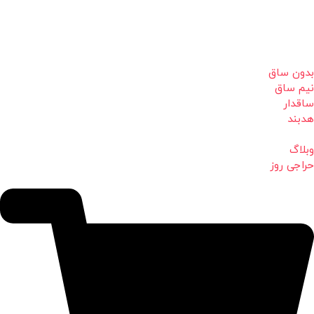
بدون ساق
نیم ساق
ساقدار
هدبند
وبلاگ
حراجی روز