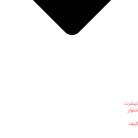
تیشرت
شلوار
کیف