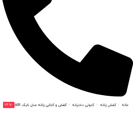
-24%
خانه
کفش زنانه
کتونی دخترانه
کفش و کتانی زنانه مدل نایک NIKE AIR رنگ سرمه ای آبی کد M1363
/
/
/