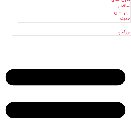
ساقدار
نیم ساق
هدبند
بزرگ پا