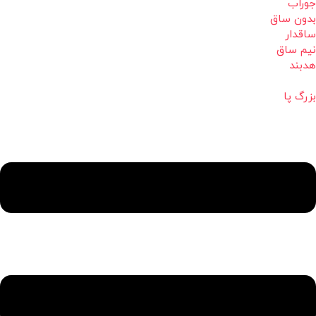
جوراب
بدون ساق
ساقدار
نیم ساق
هدبند
بزرگ پا