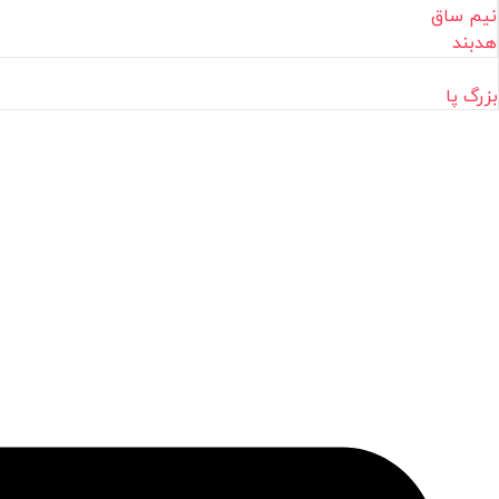
نیم ساق
هدبند
بزرگ پا