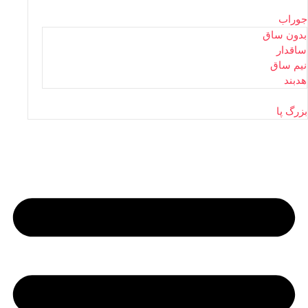
جوراب
بدون ساق
ساقدار
نیم ساق
هدبند
بزرگ پا