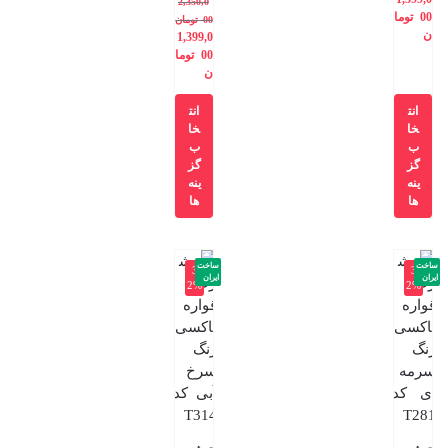
2,350,0
00
توما
00
تومان
ن
1,399,0
00
توما
ن
انت
انت
خا
خا
ب
ب
گز
گز
ینه
ینه
ها
ها
ساخت
ساخت
-3
-3
ایران
ایران
2%
2%