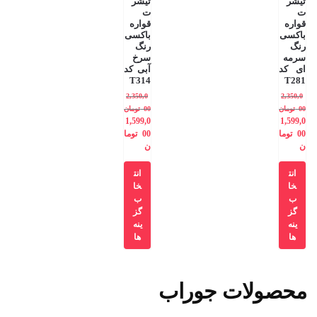
تیشر
تیشر
ت
ت
قواره
قواره
باکسی
باکسی
رنگ
رنگ
سرمه
سرخ
ای کد
آبی کد
T314
T281
2,350,0
2,350,0
00
تومان
00
تومان
1,599,0
1,599,0
00
توما
00
توما
ن
ن
انت
انت
خا
خا
ب
ب
گز
گز
ینه
ینه
ها
ها
محصولات جوراب