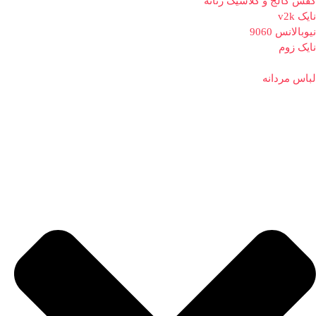
کفش کالج و کلاسیک زنانه
نایک v2k
نیوبالانس 9060
نایک زوم
لباس مردانه