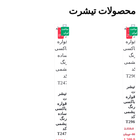
محصولات تیشرت
ساخت
ساخت
-4
-3
ایران
ایران
0%
2%
تیشر
ت
تیشر
قواره
ت
باکسی
قواره
رنگ
باکسی
یشمی
ساده
کد
رنگ
T296
یشمی
کد
2,350,0
T247
00
تومان
1,599,0