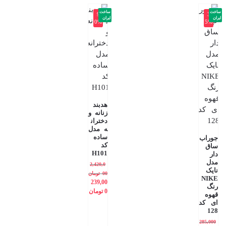
ساخت
ساخت
-9
-3
ایران
ایران
0%
5%
هدبند
زنانه و
دختران
ه مدل
ساده
جوراب
کد
ساق
H101
دار
مدل
2,420,0
نایک
00
تومان
NIKE
239,00
رنگ
0
تومان
قهوه
ای کد
128
285,000