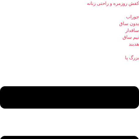
کفش روزمره و راحتی زنانه
جوراب
بدون ساق
ساقدار
نیم ساق
هدبند
بزرگ پا