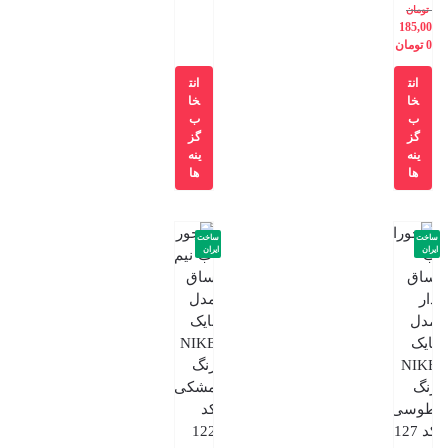
تومان
185,00
0
تومان
انت
انت
خا
خا
ب
ب
گز
گز
ینه
ینه
ها
ها
ساخت
ساخت
ایران
ایران