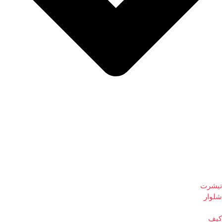
تیشرت
شلوار
کیف