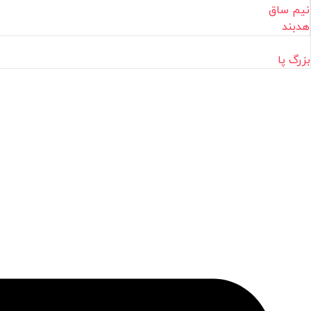
نیم ساق
هدبند
بزرگ پا