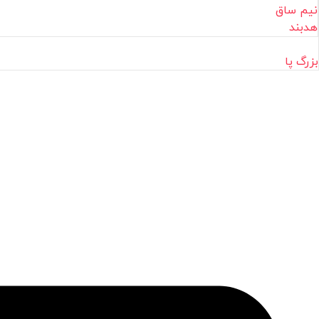
نیم ساق
هدبند
بزرگ پا