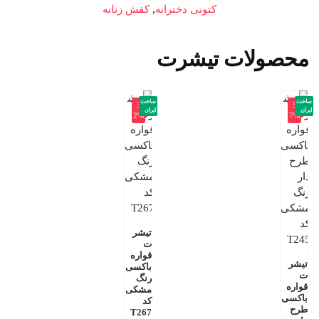
کتونی دخترانه
,
کفش زنانه
محصولات تیشرت
ساخت
ساخت
-3
-5
ایران
ایران
2%
7%
تیشر
ت
قواره
تیشر
باکسی
ت
رنگ
قواره
مشکی
باکسی
کد
طرح
T267