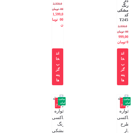
دار
2,350,0
رنگ
00
تومان
مشکی
1,599,0
کد
T245
00
توما
ن
2,350,0
00
تومان
999,00
0
تومان
انت
انت
خا
خا
ب
ب
گز
گز
ینه
ینه
ها
ها
ساخت
ساخت
-3
-3
ایران
ایران
2%
3%