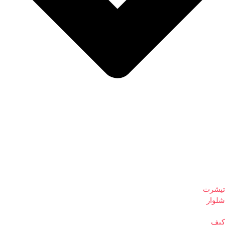
تیشرت
شلوار
کیف