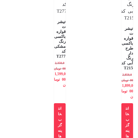
تیشر
ت
تیشر
قواره
ت
باکسی
قواره
رنگ
باکسی
مشکی
طرح
کد
دار
T277
رنگ
آبی کد
2,350,0
T215
00
تومان
1,599,0
2,850,0
00
توما
00
تومان
ن
1,899,0
00
توما
ن
انت
انت
خا
خا
ب
ب
گز
گز
ینه
ینه
ها
ها