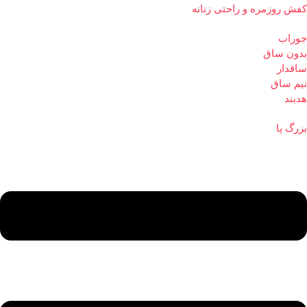
کفش روزمره و راحتی زنانه
جوراب
بدون ساق
ساقدار
نیم ساق
هدبند
بزرگ پا