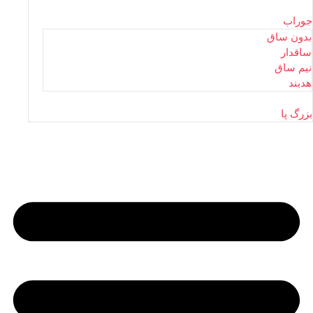
جوراب
بدون ساق
ساقدار
نیم ساق
هدبند
بزرگ پا