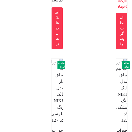
کد 161
265,00
0
تومان
اط
انت
لا
خا
عا
ب
ت
گز
بی
ینه
ش
ها
تر
ساخت
ساخت
ایران
ایران
جوراب
جوراب