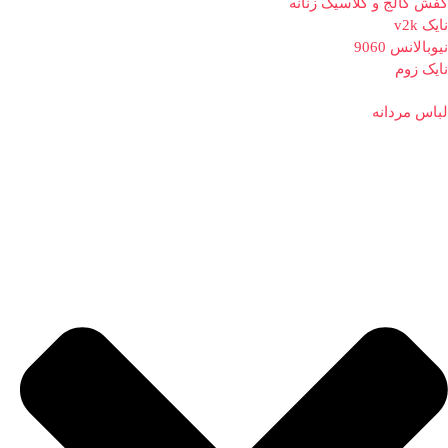
کفش کالج و کلاسیک زنانه
نایک v2k
نیوبالانس 9060
نایک زوم
لباس مردانه