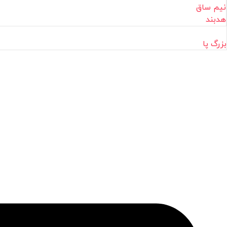
نیم ساق
هدبند
بزرگ پا