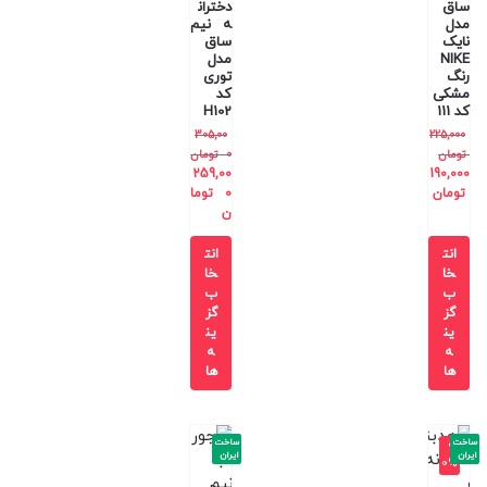
ساق
دختران
مدل
ه نیم
نایک
ساق
NIKE
مدل
رنگ
توری
مشکی
کد
کد 111
H102
305,00
225,000
تومان
0
تومان
259,00
190,000
تومان
0
توما
ن
انت
انت
خا
خا
ب
ب
گز
گز
ین
ین
ه
ه
ها
ها
ساخت
ساخت
-9
ایران
ایران
0%