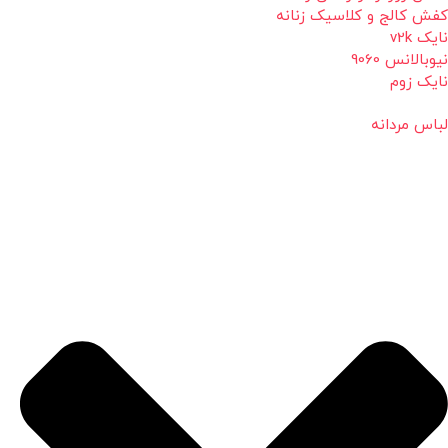
کفش کالج و کلاسیک زنانه
نایک v2k
نیوبالانس 9060
نایک زوم
لباس مردانه