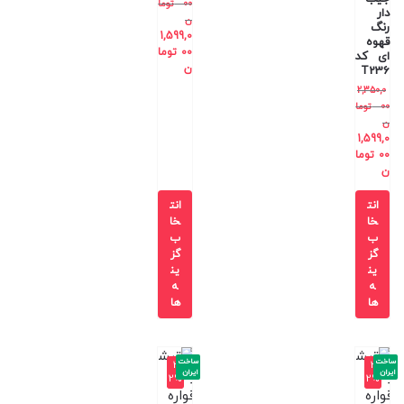
00
توما
دار
ن
رنگ
1,599,0
قهوه
00
توما
ای کد
ن
T236
2,350,0
00
توما
ن
1,599,0
00
توما
ن
انت
انت
خا
خا
ب
ب
گز
گز
ین
ین
ه
ه
ها
ها
ساخت
ساخت
-3
-3
ایران
ایران
2%
2%