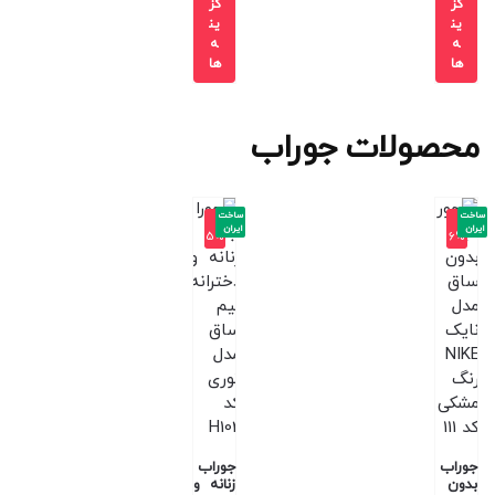
گز
گز
ین
ین
ه
ه
ها
ها
محصولات جوراب
ساخت
ساخت
-1
-1
ایران
ایران
5%
6%
جوراب
جوراب
بدون
زنانه و