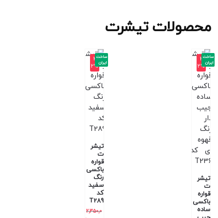
محصولات تیشرت
ساخت
ساخت
-3
-3
ایران
ایران
2%
2%
تیشر
ت
قواره
باکسی
رنگ
تیشر
سفید
ت
کد
قواره
T289
باکسی
ساده
2,350,0
جیب