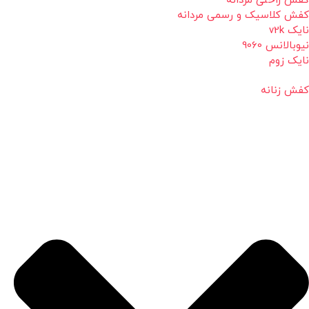
کفش راحتی مردانه
کفش کلاسیک و رسمی مردانه
نایک v2k
نیوبالانس 9060
نایک زوم
کفش زنانه