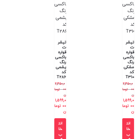
تیشر
تیشر
ت
ت
قواره
قواره
باکسی
باکسی
رنگ
رنگ
مشکی
یشمی
کد
کد
T286
T310
2,350,0
2,350,0
00
توما
00
توما
ن
ن
1,599,0
1,599,0
00
توما
00
توما
ن
ن
انت
انت
خا
خا
ب
ب