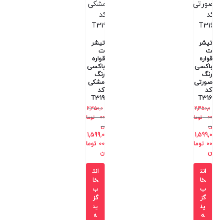
تیشر
تیشر
ت
ت
قواره
قواره
باکسی
باکسی
رنگ
رنگ
صورتی
مشکی
کد
کد
T319
T316
2,350,0
2,350,0
00
توما
00
توما
ن
ن
1,599,0
1,599,0
00
توما
00
توما
ن
ن
انت
انت
خا
خا
ب
ب
گز
گز
ین
ین
ه
ه