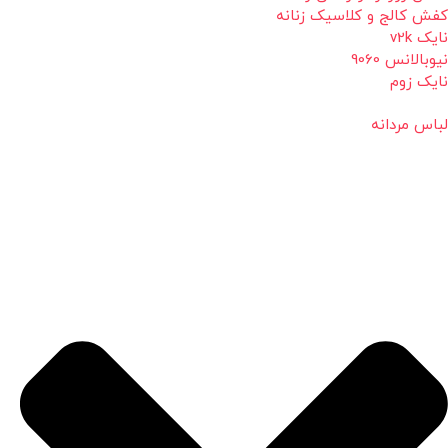
کفش کالج و کلاسیک زنانه
نایک v2k
نیوبالانس 9060
نایک زوم
لباس مردانه