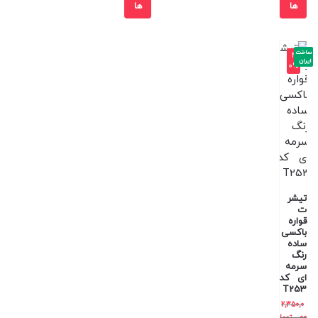
ها
ها
ساخت
-4
ایران
0%
تیشر
ت
قواره
باکسی
ساده
رنگ
سرمه
ای کد
T253
2,350,0
00
توما