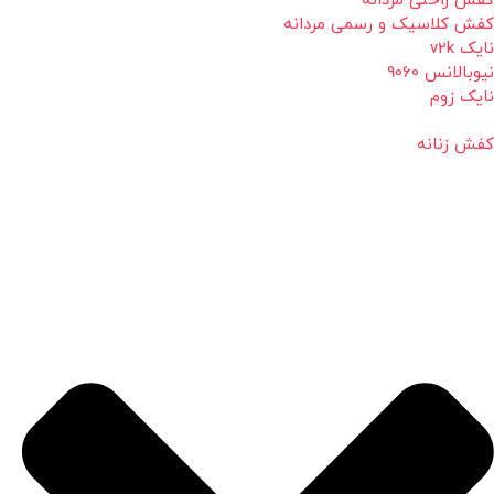
کفش راحتی مردانه
کفش کلاسیک و رسمی مردانه
نایک v2k
نیوبالانس 9060
نایک زوم
کفش زنانه