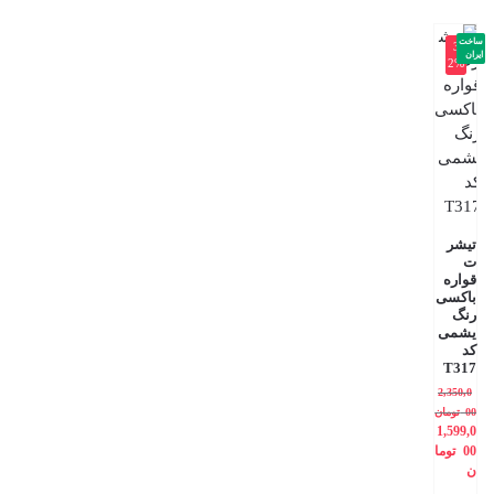
ساخت
-3
ایران
2%
تیشر
ت
قواره
باکسی
رنگ
یشمی
کد
T317
2,350,0
00
تومان
1,599,0
00
توما
ن