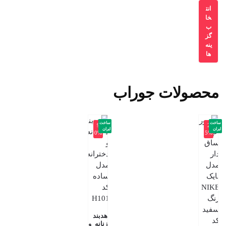
انت
خا
ب
گز
ینه
ها
محصولات جوراب
ساخت
ساخت
-9
-2
ایران
ایران
0%
5%
هدبند
زنانه و