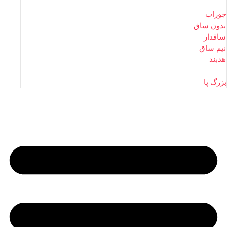
جوراب
بدون ساق
ساقدار
نیم ساق
هدبند
بزرگ پا