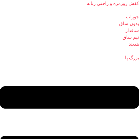
کفش روزمره و راحتی زنانه
جوراب
بدون ساق
ساقدار
نیم ساق
هدبند
بزرگ پا