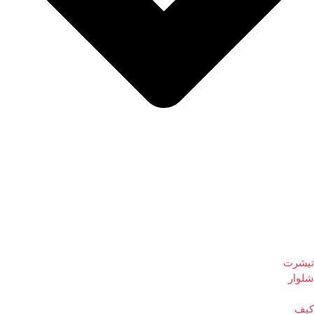
تیشرت
شلوار
کیف