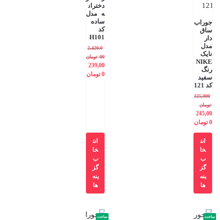
دختران
ه مدل
ساده
جوراب
کد
ساق
H101
دار
مدل
2,420,0
نایک
00
تومان
NIKE
239,00
رنگ
0
تومان
سفید
کد 121
325,000
تومان
245,00
0
تومان
انت
انت
خا
خا
ب
ب
گز
گز
ینه
ینه
ها
ها
ساخت
ساخت