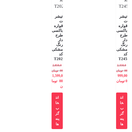
تیشر
تیشر
ت
ت
قواره
قواره
باکسی
باکسی
طرح
طرح
دار
دار
رنگ
رنگ
مشکی
مشکی
کد
کد
T202
T245
2,850,0
2,350,0
00
تومان
00
تومان
1,599,0
999,00
0
تومان
00
توما
ن
انت
انت
خا
خا
ب
ب
گز
گز
ینه
ینه
ها
ها