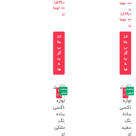
1,599,0
00
توما
00
توما
ن
ن
1,899,0
00
توما
ن
انت
انت
خا
خا
ب
ب
گز
گز
ین
ین
ه
ه
ها
ها
ساخت
ساخت
-4
-4
ایران
ایران
0%
0%