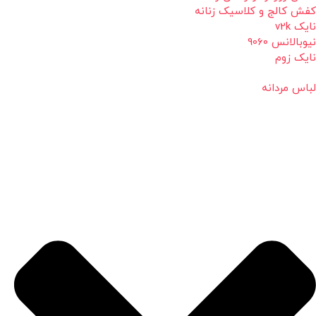
کفش کالج و کلاسیک زنانه
نایک v2k
نیوبالانس 9060
نایک زوم
لباس مردانه