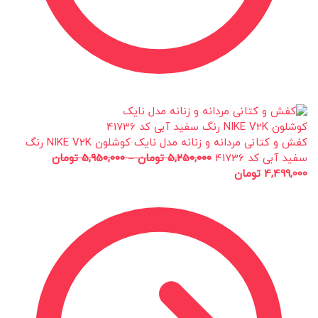
کفش و کتانی مردانه و زنانه مدل نایک کوشلون NIKE V2K رنگ
سفید آبی کد 41736
5,250,000
تومان
–
5,950,000
تومان
4,499,000
تومان