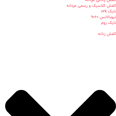
کفش راحتی مردانه
کفش کلاسیک و رسمی مردانه
نایک v2k
نیوبالانس 9060
نایک زوم
کفش زنانه