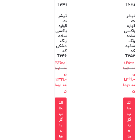
تیشر
تیشر
ت
ت
قواره
قواره
باکسی
باکسی
ساده
ساده
رنگ
رنگ
سفید
مشکی
کد
کد
T246
T252
2,350,0
2,350,0
00
توما
00
توما
ن
ن
1,399,0
1,399,0
00
توما
00
توما
ن
ن
انت
انت
خا
خا
ب
ب
گز
گز
ین
ین
ه
ه
ها
ها