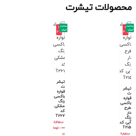
محصولات تیشرت
ساخت
ساخت
-3
-3
ایران
ایران
2%
3%
تیشر
ت
تیشر
قواره
ت
باکسی
قواره
رنگ
باکسی
مشکی
طرح
کد
دار
T267
رنگ
آبی کد
2,350,0
T215
00
توما
ن
2,850,0