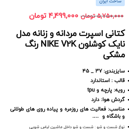
ساخت ایران
4,499,000
تومان
5,750,000
تومان
کتانی اسپرت مردانه و زنانه مدل
نایک کوشلون NIKE V2K رنگ
مشکی
سایزبندی: 37 _ 45
قالب : استاندارد
رویه: پارچه و tpu
گردش هوا: دارد
مناسب: فعالیت های روزمره و پیاده روی های طولانی
و باشگاه و ….
نوغ شست و شو : شست و شو داخل ماشین لباس شویی