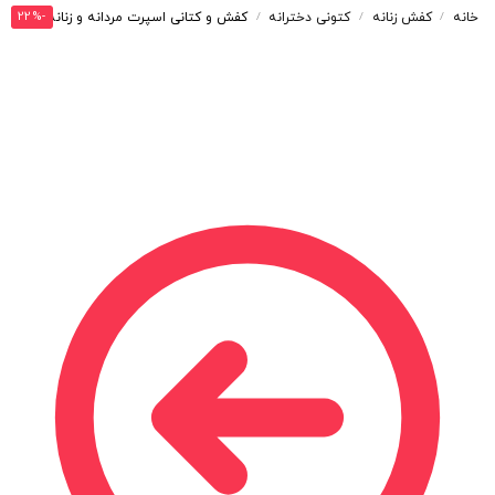
-22%
خانه
کفش زنانه
کتونی دخترانه
کفش و کتانی اسپرت مردانه و زنانه مدل نایک کوشلون NIKE V2K رنگ مشکی کد 41836
/
/
/