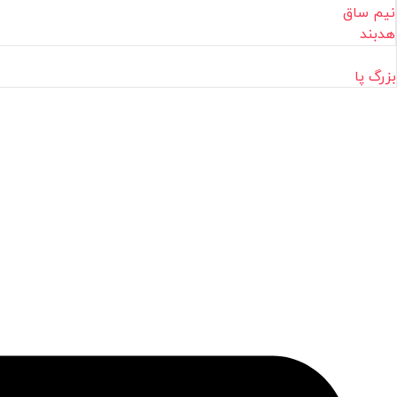
نیم ساق
هدبند
بزرگ پا