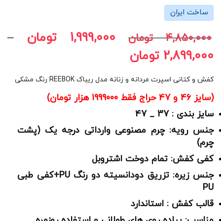
ساخت ایران
1,999,000
تومان
–
4,850,000
تومان
2,899,000
تومان
کفش و کتانی اسپرت مردانه و زنانه مدل ریباک REEBOK رنگ مشکی
(سایز 46 و 47 حراج فقط 1999000 هزار تومان)
سایز بندی : 37 _ 47
جنس رویه: چرم مصنوعی وارداتی درجه یک (پشت
چرم)
کفی کفش: تمام دوخت اشتروبل
جنس زیره: تزریق دودانسیته دو رنگ PU+کفی طبی
PU
قالب کفش : استاندارد
مناسب: پیاده روی های طولانی و استفاده روزمره