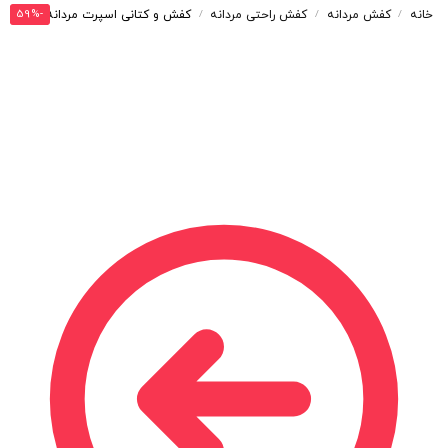
-59%
خانه
کفش مردانه
کفش راحتی مردانه
کفش و کتانی اسپرت مردانه و زنانه مدل ریباک REEBOK رنگ مشکی کد 6522
/
/
/