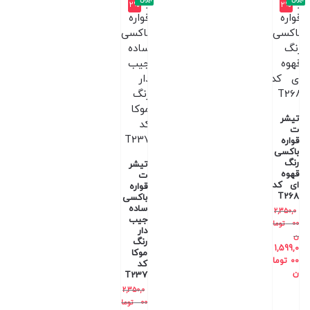
ایران
ایران
2%
2%
تیشر
ت
قواره
باکسی
رنگ
تیشر
قهوه
ت
ای کد
قواره
T268
باکسی
ساده
2,350,0
جیب
00
توما
دار
ن
رنگ
1,599,0
موکا
00
توما
کد
ن
T237
2,350,0
00
توما