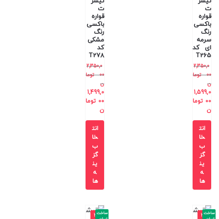
تیشر
تیشر
ت
ت
قواره
قواره
باکسی
باکسی
رنگ
رنگ
سرمه
مشکی
ای کد
کد
T278
T265
2,350,0
2,350,0
00
توما
00
توما
ن
ن
1,499,0
1,599,0
00
توما
00
توما
ن
ن
انت
انت
خا
خا
ب
ب
گز
گز
ین
ین
ه
ه
ها
ها
ساخت
ساخت
-3
-3