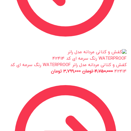
کفش و کتانی مردانه مدل رانر WATERPROOF رنگ سرمه ای کد
42414
4,750,000
تومان
3,799,000
تومان