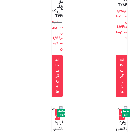
کد
دار
T284
رنگ
آبی کد
2,350,0
T219
00
توما
ن
3,250,0
1,599,0
00
توما
00
توما
ن
ن
1,999,0
00
توما
ن
انت
انت
خا
خا
ب
ب
گز
گز
ین
ین
ه
ه
ها
ها
ساخت
ساخت
-3
-4
ایران
ایران
2%
4%