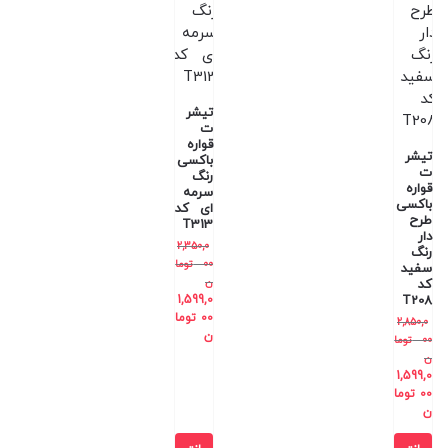
تیشر
ت
قواره
تیشر
باکسی
ت
رنگ
قواره
سرمه
باکسی
ای کد
طرح
T313
دار
2,350,0
رنگ
00
توما
سفید
ن
کد
1,599,0
T208
00
توما
2,850,0
ن
00
توما
ن
1,599,0
00
توما
ن