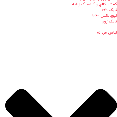
کفش کالج و کلاسیک زنانه
نایک v2k
نیوبالانس 9060
نایک زوم
لباس مردانه