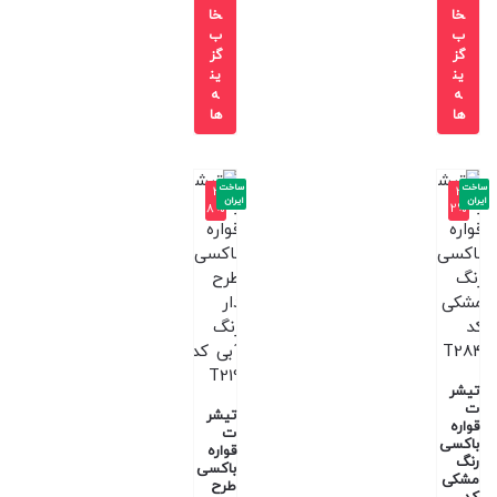
خا
خا
ب
ب
گز
گز
ین
ین
ه
ه
ها
ها
ساخت
ساخت
-3
-3
ایران
ایران
8%
2%
تیشر
ت
تیشر
قواره
ت
باکسی
قواره
رنگ
باکسی
مشکی
طرح