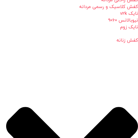
کفش راحتی مردانه
کفش کلاسیک و رسمی مردانه
نایک v2k
نیوبالانس 9060
نایک زوم
کفش زنانه