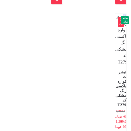
ساخت
-3
ایران
2%
تیشر
ت
قواره
باکسی
رنگ
مشکی
کد
T279
2,350,0
00
تومان
1,599,0
00
توما