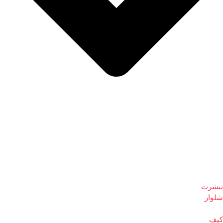
تیشرت
شلوار
کیف