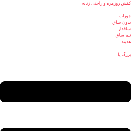
کفش روزمره و راحتی زنانه
جوراب
بدون ساق
ساقدار
نیم ساق
هدبند
بزرگ پا