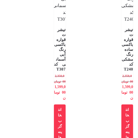
تیشر
تیشر
ت
ت
قواره
قواره
باکسی
باکسی
ساده
رنگ
رنگ
آبی
مشکی
آسمان
کد
ی کد
T307
T240
2,350,0
2,350,0
00
تومان
00
تومان
1,599,0
1,599,0
00
توما
00
توما
ن
ن
انت
انت
خا
خا
ب
ب
گز
گز
ینه
ینه
ها
ها