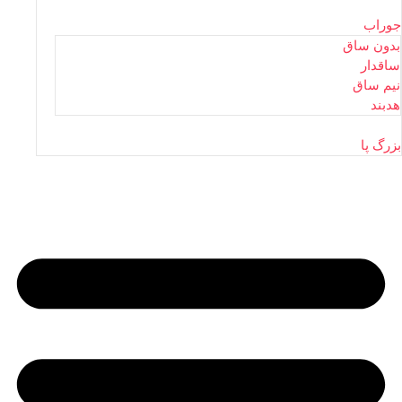
جوراب
بدون ساق
ساقدار
نیم ساق
هدبند
بزرگ پا