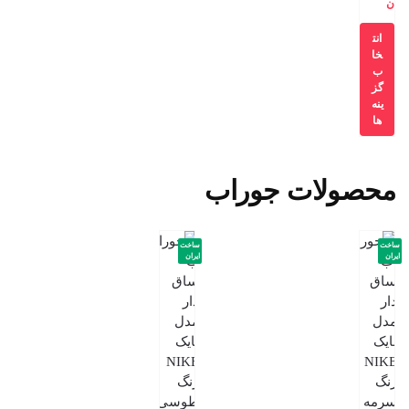
ن
انت
خا
ب
گز
ینه
ها
محصولات جوراب
ساخت
ساخت
ایران
ایران