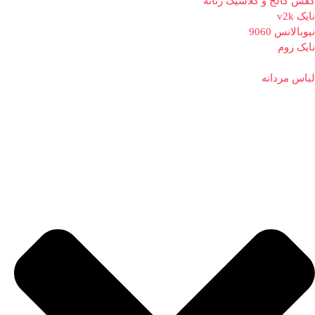
کفش کالج و کلاسیک زنانه
نایک v2k
نیوبالانس 9060
نایک زوم
لباس مردانه