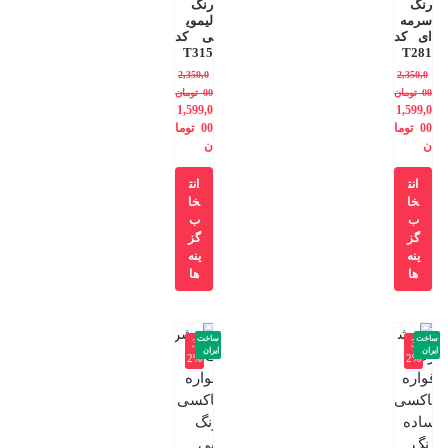
رنگ
رنگ
سرمه
لیموی
ای کد
ی کد
T315
T281
2,350,0
2,350,0
00
تومان
00
تومان
1,599,0
1,599,0
00
توما
00
توما
ن
ن
انت
انت
خا
خا
ب
ب
گز
گز
ینه
ینه
ها
ها
ساخت
ساخت
-3
-3
ایران
ایران
2%
2%