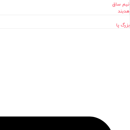
نیم ساق
هدبند
بزرگ پا