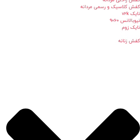
کفش راحتی مردانه
کفش کلاسیک و رسمی مردانه
نایک v2k
نیوبالانس 9060
نایک زوم
کفش زنانه