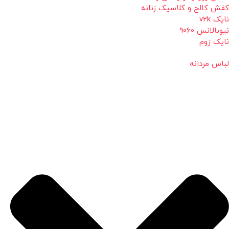
کفش کالج و کلاسیک زنانه
نایک v2k
نیوبالانس 9060
نایک زوم
لباس مردانه