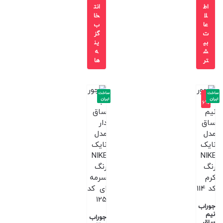
اط
انت
لا
خا
عا
ب
ت
گز
بی
ین
ش
ه
تر
ها
ساخت
ساخت
-1
ایران
ایران
6%
جوراب
نیم
جوراب
ساق