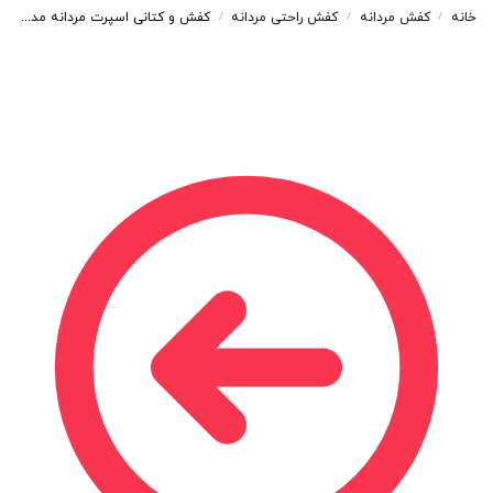
خانه
کفش مردانه
کفش راحتی مردانه
کفش و کتانی اسپرت مردانه مدل PULL&BEAR پول اند بیر رنگ سفید طوسی کد 41291
/
/
/