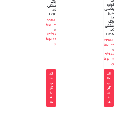
ت
رنگ
قواره
مشکی
باکسی
کد
طرح
T294
دار
2,350,0
رنگ
00
توما
مشکی
ن
کد
1,399,0
T245
00
توما
2,350,0
ن
00
توما
ن
999,00
0
توما
ن
انت
انت
خا
خا
ب
ب
گز
گز
ین
ین
ه
ه
ها
ها