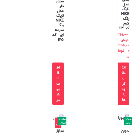
ساق
مدل
دار
نایک
مدل
NIKE
نایک
رنگ
NIKE
کرم
رنگ
کد 114
سرمه
ای کد
269,000
125
تومان
225,00
0
توما
ن
انت
اط
خا
لا
ب
عا
گز
ت
ین
بی
ه
ش
ها
تر
ساخت
ساخت
-1
ایران
ایران
8%