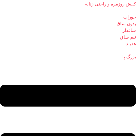
کفش روزمره و راحتی زنانه
جوراب
بدون ساق
ساقدار
نیم ساق
هدبند
بزرگ پا