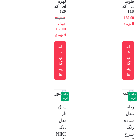
طوس
قهوه
ی کد
ای کد
129
118
189,00
185,000
0
تومان
تومان
155,00
0
تومان
انت
انت
خا
خا
ب
ب
گز
گز
ینه
ینه
ها
ها
ساخت
ساخت
ایران
ایران