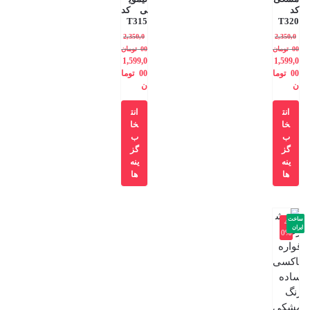
کد
ی کد
T315
T320
2,350,0
2,350,0
00
تومان
00
تومان
1,599,0
1,599,0
00
توما
00
توما
ن
ن
انت
انت
خا
خا
ب
ب
گز
گز
ینه
ینه
ها
ها
ساخت
-4
ایران
0%