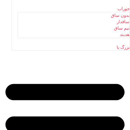
جوراب
بدون ساق
ساقدار
نیم ساق
هدبند
بزرگ پا