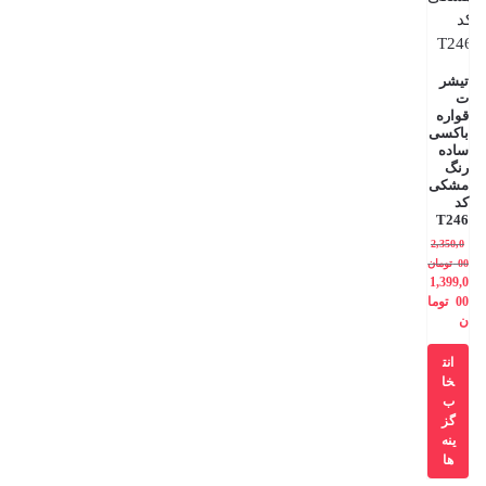
تیشر
ت
قواره
باکسی
ساده
رنگ
مشکی
کد
T246
2,350,0
00
تومان
1,399,0
00
توما
ن
انت
خا
ب
گز
ینه
ها