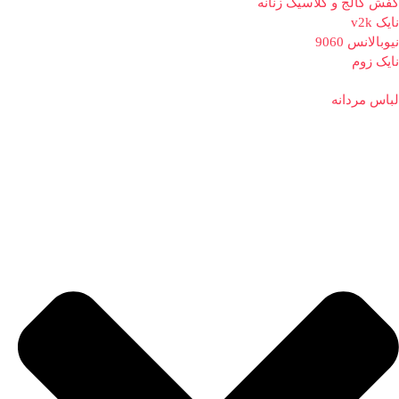
کفش کالج و کلاسیک زنانه
نایک v2k
نیوبالانس 9060
نایک زوم
لباس مردانه