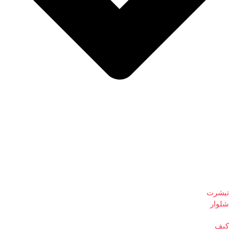
تیشرت
شلوار
کیف