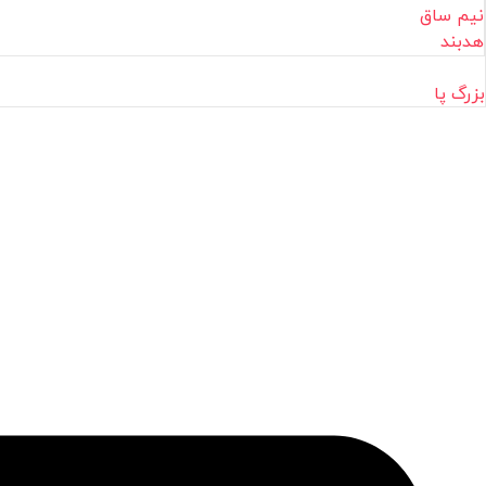
نیم ساق
هدبند
بزرگ پا