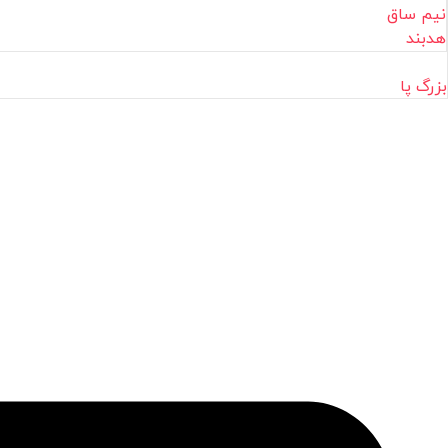
نیم ساق
هدبند
بزرگ پا