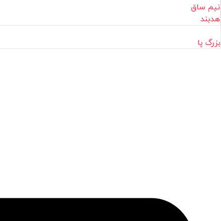
نیم ساق
هدبند
بزرگ پا