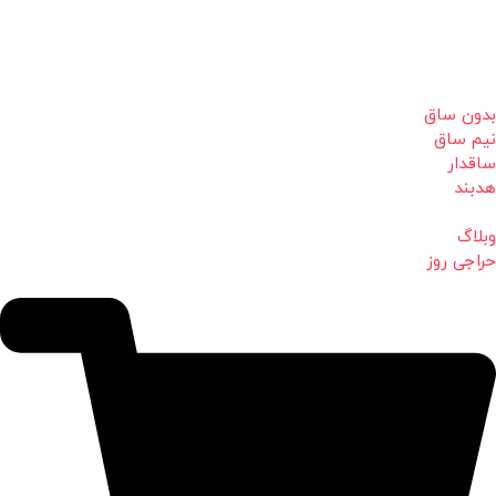
بدون ساق
نیم ساق
ساقدار
هدبند
وبلاگ
حراجی روز