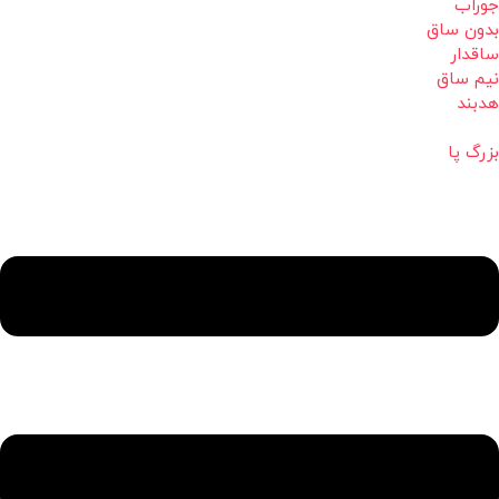
جوراب
بدون ساق
ساقدار
نیم ساق
هدبند
بزرگ پا