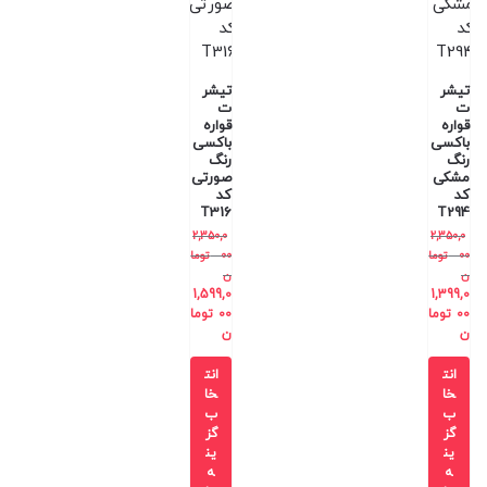
تیشر
تیشر
ت
ت
قواره
قواره
باکسی
باکسی
رنگ
رنگ
مشکی
صورتی
کد
کد
T316
T294
2,350,0
2,350,0
00
توما
00
توما
ن
ن
1,599,0
1,399,0
00
توما
00
توما
ن
ن
انت
انت
خا
خا
ب
ب
گز
گز
ین
ین
ه
ه