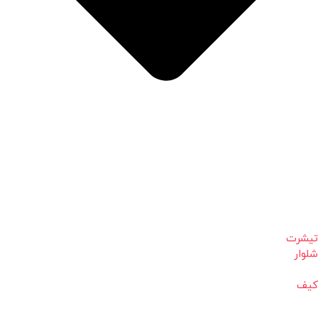
تیشرت
شلوار
کیف