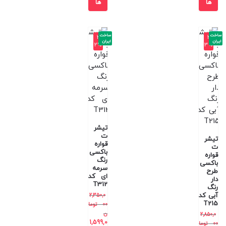
ها
ها
ساخت
ساخت
-3
-3
ایران
ایران
2%
3%
تیشر
ت
تیشر
قواره
ت
باکسی
قواره
رنگ
باکسی
سرمه
طرح
ای کد
دار
T312
رنگ
آبی کد
2,350,0
T215
00
توما
ن
2,850,0
1,599,0
00
توما