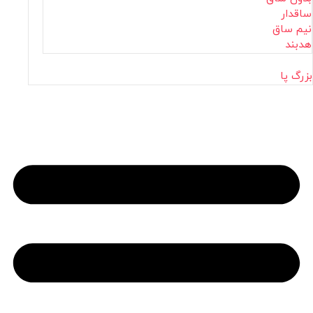
ساقدار
نیم ساق
هدبند
بزرگ پا