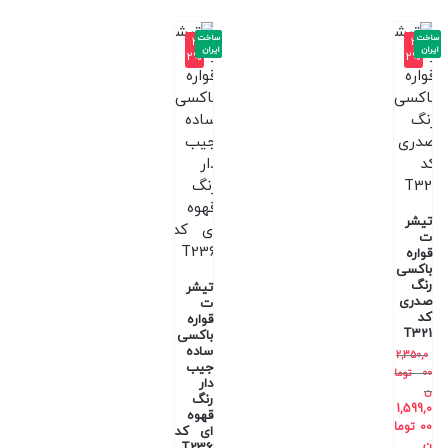
ساخت
ساخت
-3
-3
ایران
ایران
2%
2%
تیشر
ت
قواره
باکسی
رنگ
تیشر
صدری
ت
کد
قواره
T321
باکسی
ساده
2,350,0
جیب
00
توما
دار
ن
رنگ
1,599,0
قهوه
00
توما
ای کد
ن