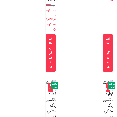
T236
2,350,0
00
توما
ن
1,599,0
00
توما
ن
انت
انت
خا
خا
ب
ب
گز
گز
ین
ین
ه
ه
ها
ها
ساخت
ساخت
-3
-3
ایران
ایران
2%
2%