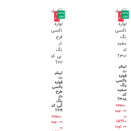
ساخت
ساخت
-3
-3
ایران
ایران
8%
2%
تیشر
ت
تیشر
قواره
ت
باکسی
قواره
رنگ
باکسی
سفید
طرح
کد
دار
T308
رنگ
آبی کد
2,350,0
T219
00
توما
ن
3,250,0
1,599,0
00
توما
00
توما
ن