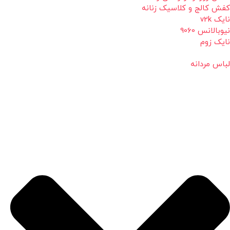
کفش کالج و کلاسیک زنانه
نایک v2k
نیوبالانس 9060
نایک زوم
لباس مردانه