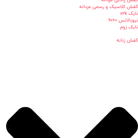
کفش راحتی مردانه
کفش کلاسیک و رسمی مردانه
نایک v2k
نیوبالانس 9060
نایک زوم
کفش زنانه