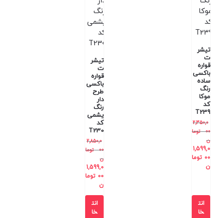
تیشر
ت
تیشر
قواره
ت
باکسی
قواره
ساده
باکسی
رنگ
طرح
موکا
دار
کد
رنگ
T239
یشمی
کد
2,350,0
T230
00
توما
ن
2,850,0
1,599,0
00
توما
00
توما
ن
ن
1,599,0
00
توما
ن
انت
انت
خا
خا