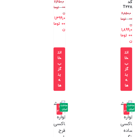
کد
2,350,0
T228
00
توما
ن
2,850,0
1,399,0
00
توما
00
توما
ن
ن
1,899,0
00
توما
ن
انت
انت
خا
خا
ب
ب
گز
گز
ین
ین
ه
ه
ها
ها
ساخت
ساخت
-4
-3
ایران
ایران
4%
2%