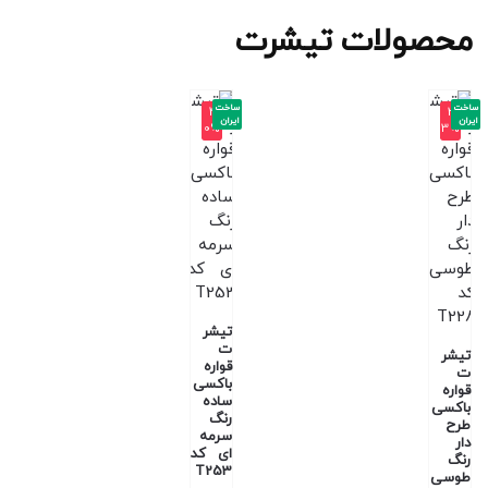
محصولات تیشرت
ساخت
ساخت
-4
-3
ایران
ایران
0%
3%
تیشر
ت
تیشر
قواره
ت
باکسی
قواره
ساده
باکسی
رنگ
طرح
سرمه
دار
ای کد
رنگ
T253
طوسی