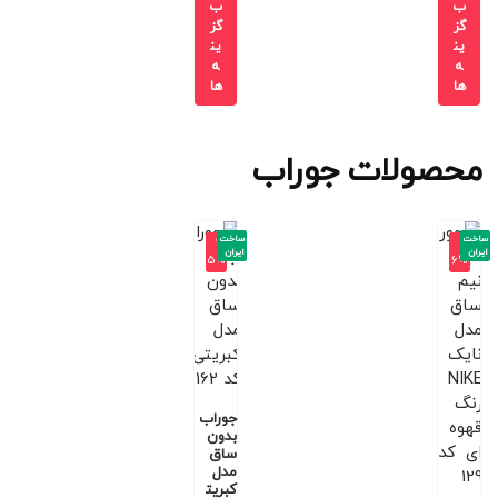
ب
ب
گز
گز
ین
ین
ه
ه
ها
ها
محصولات جوراب
ساخت
ساخت
-2
-1
ایران
ایران
5%
6%
جوراب
بدون
ساق
مدل
کبریت