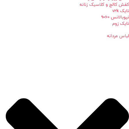
کفش کالج و کلاسیک زنانه
نایک v2k
نیوبالانس 9060
نایک زوم
لباس مردانه