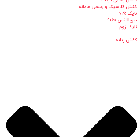
کفش راحتی مردانه
کفش کلاسیک و رسمی مردانه
نایک v2k
نیوبالانس 9060
نایک زوم
کفش زنانه