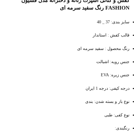
کفش و کتانی اسپرت زنانه و دخترانه مدل فشیون
FASHION رنگ سفید سرمه ای
سایز بندی: 37 _ 40
قالب کفش : استاندار
رنگ محصول : سفید سرمه ای
جنس رویه: اشبالت
جنس زیره: EVA
درجه کیفی: درجه 1 ایران
نوع باز و بسته شدن: بندی
نوع کفی: طبی
رنگبندی: