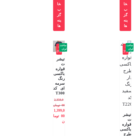
خا
خا
ب
ب
گز
گز
ینه
ینه
ها
ها
ساخت
ساخت
-4
-3
ایران
ایران
0%
3%
تیشر
ت
قواره
باکسی
رنگ
سرمه
ای کد
T300
2,350,0
00
تومان
1,399,0
تیشر
00
توما
ت
ن
قواره
باکسی
طرح