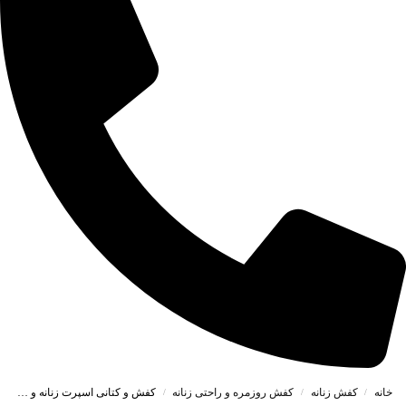
خانه
کفش زنانه
کفش روزمره و راحتی زنانه
کفش و کتانی اسپرت زنانه و دخترانه مدل فشیون FASHION رنگ سفید سرمه ای کد M179
/
/
/