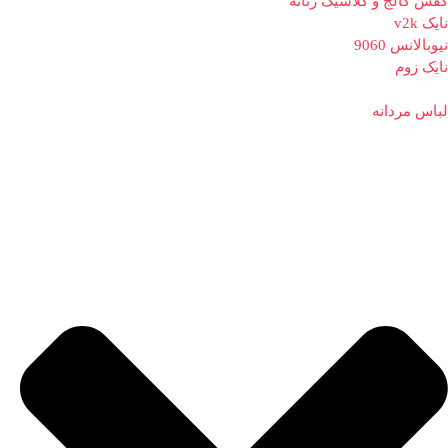
کفش کالج و کلاسیک زنانه
نایک v2k
نیوبالانس 9060
نایک زوم
لباس مردانه