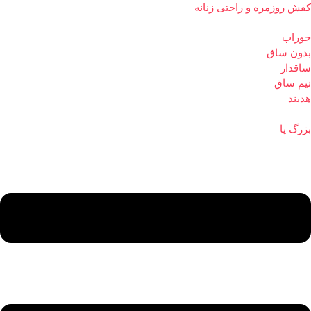
کفش روزمره و راحتی زنانه
جوراب
بدون ساق
ساقدار
نیم ساق
هدبند
بزرگ پا