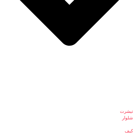
تیشرت
شلوار
کیف