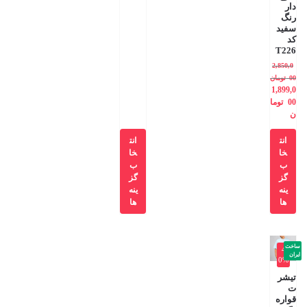
دار
رنگ
سفید
کد
T226
2,850,0
00
تومان
1,899,0
00
توما
ن
انت
انت
خا
خا
ب
ب
گز
گز
ینه
ینه
ها
ها
ساخت
-4
ایران
0%
تیشر
ت
قواره