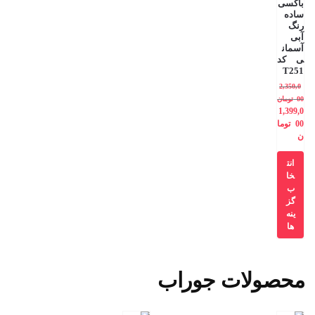
باکسی
ساده
رنگ
آبی
آسمان
ی کد
T251
2,350,0
00
تومان
1,399,0
00
توما
ن
انت
خا
ب
گز
ینه
ها
محصولات جوراب