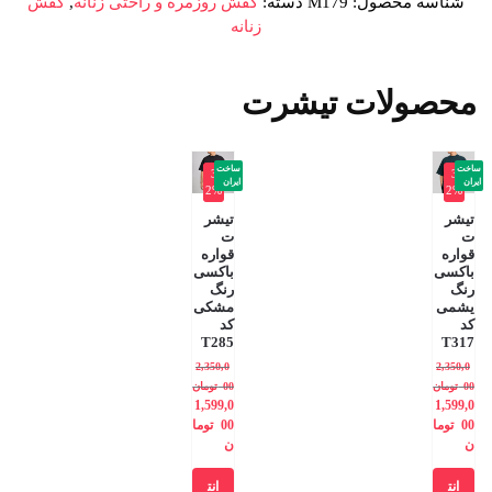
شناسه محصول:
M179
دسته:
کفش روزمره و راحتی زنانه
,
کفش
زنانه
محصولات تیشرت
ساخت
ساخت
-3
-3
ایران
ایران
2%
2%
تیشر
تیشر
ت
ت
قواره
قواره
باکسی
باکسی
رنگ
رنگ
یشمی
مشکی
کد
کد
T285
T317
2,350,0
2,350,0
00
تومان
00
تومان
1,599,0
1,599,0
00
توما
00
توما
ن
ن
انت
انت