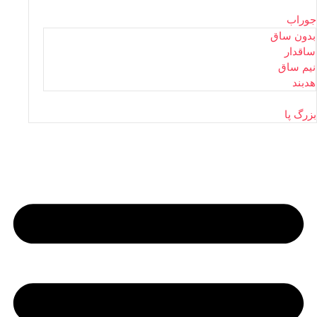
جوراب
بدون ساق
ساقدار
نیم ساق
هدبند
بزرگ پا