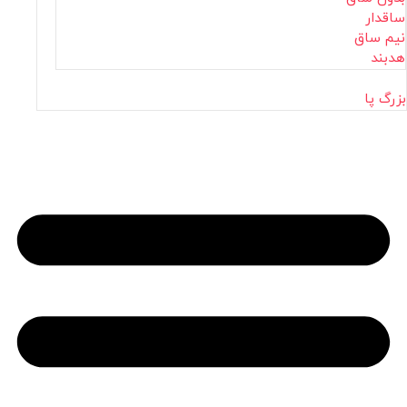
ساقدار
نیم ساق
هدبند
بزرگ پا