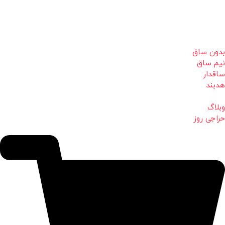
بدون ساق
نیم ساق
ساقدار
هدبند
وبلاگ
حراجی روز