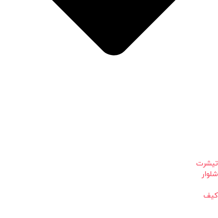
تیشرت
شلوار
کیف