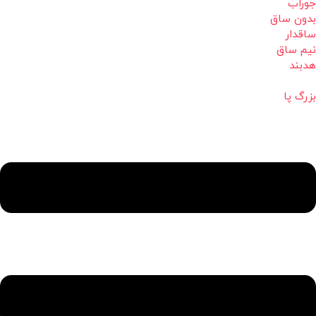
جوراب
بدون ساق
ساقدار
نیم ساق
هدبند
بزرگ پا