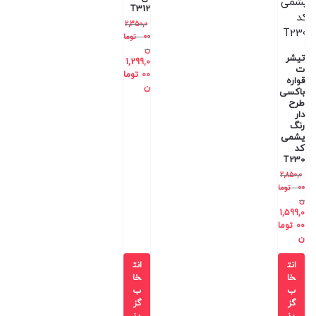
T312
2,350,0
00
توما
ن
تیشر
1,299,0
ت
00
توما
قواره
ن
باکسی
طرح
دار
رنگ
یشمی
کد
T230
2,850,0
00
توما
ن
1,599,0
00
توما
ن
انت
انت
خا
خا
ب
ب
گز
گز
ین
ین