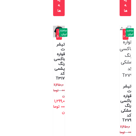
ه
ه
ها
ها
ساخت
ساخت
-4
-3
ایران
ایران
5%
6%
تیشر
ت
قواره
باکسی
رنگ
یشمی
کد
T317
2,350,0
تیشر
00
توما
ت
قواره
ن
باکسی
1,299,0
رنگ
00
توما
مشکی
ن
کد
T279
2,350,0
00
توما