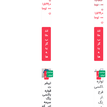
ن
2,350,0
1,599,0
00
توما
00
توما
ن
ن
1,599,0
00
توما
ن
انت
انت
خا
خا
ب
ب
گز
گز
ین
ین
ه
ه
ها
ها
ساخت
ساخت
-4
-4
ایران
ایران
5%
4%
تیشر
ت
قواره
باکسی
رنگ
سرمه
ای کد