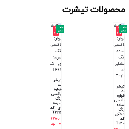
محصولات تیشرت
ساخت
ساخت
-3
-3
ایران
ایران
2%
2%
تیشر
ت
تیشر
قواره
ت
باکسی
قواره
رنگ
باکسی
سرمه
ساده
ای کد
رنگ
T265
مشکی
کد
2,350,0
T240
00
توما